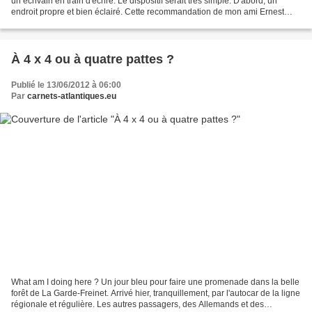
un écrivain en train d'écrire. Le dispositif serait très simple. D'abord, un
endroit propre et bien éclairé. Cette recommandation de mon ami Ernest
vaut pour toutes les circonstances....
À 4 x 4 ou à quatre pattes ?
Publié le 13/06/2012 à 06:00
Par
carnets-atlantiques.eu
What am I doing here ? Un jour bleu pour faire une promenade dans la belle
forêt de La Garde-Freinet. Arrivé hier, tranquillement, par l'autocar de la ligne
régionale et régulière. Les autres passagers, des Allemands et des