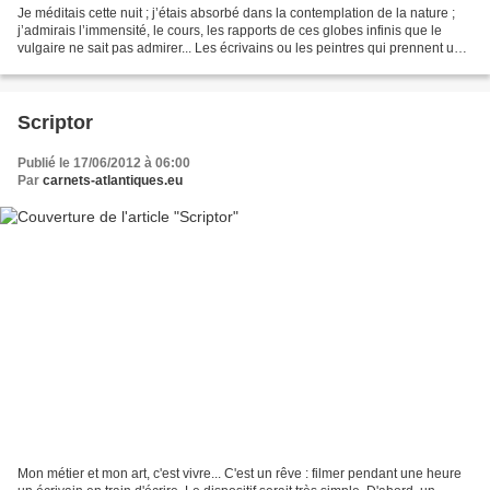
Je méditais cette nuit ; j’étais absorbé dans la contemplation de la nature ;
j’admirais l’immensité, le cours, les rapports de ces globes infinis que le
vulgaire ne sait pas admirer... Les écrivains ou les peintres qui prennent un
pseudonyme ont souvent...
Scriptor
Publié le 17/06/2012 à 06:00
Par
carnets-atlantiques.eu
Mon métier et mon art, c'est vivre... C'est un rêve : filmer pendant une heure