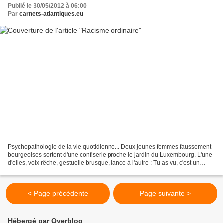
Publié le 30/05/2012 à 06:00
Par
carnets-atlantiques.eu
Psychopathologie de la vie quotidienne... Deux jeunes femmes faussement
bourgeoises sortent d'une confiserie proche le jardin du Luxembourg. L'une
d'elles, voix rêche, gestuelle brusque, lance à l'autre : Tu as vu, c'est un
mendiant, noir et lait. J'entends...
< Page précédente
Page suivante >
Hébergé par Overblog