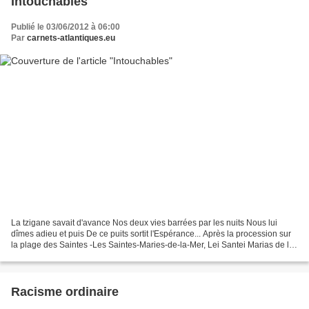
Intouchables
Publié le 03/06/2012 à 06:00
Par
carnets-atlantiques.eu
La tzigane savait d'avance Nos deux vies barrées par les nuits Nous lui
dîmes adieu et puis De ce puits sortit l'Espérance... Après la procession sur
la plage des Saintes -Les Saintes-Maries-de-la-Mer, Lei Santei Marias de la
Mar-, nous sommes allés nous...
Racisme ordinaire