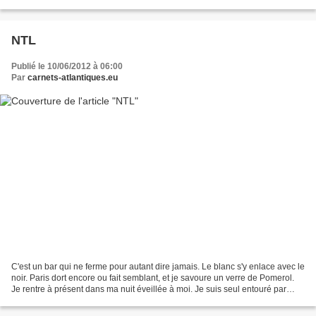
Néerlandais pour la plupart,...
NTL
Publié le 10/06/2012 à 06:00
Par
carnets-atlantiques.eu
C'est un bar qui ne ferme pour autant dire jamais. Le blanc s'y enlace avec le
noir. Paris dort encore ou fait semblant, et je savoure un verre de Pomerol.
Je rentre à présent dans ma nuit éveillée à moi. Je suis seul entouré par
beaucoup de fantômes...