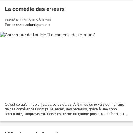
La comédie des erreurs
Publié le 11/03/2015 à 07:00
Par
carnets-atlantiques.eu
Qu'est-ce qu'on rigole ! La gare, les gares. À Nantes où je vais donner une
de ces conférences dont j'ai le secret, des badauds, grâce à une sono
ambulante, s'improvisent danseurs de rue au rythme plus qu'entraînant du
tube-happening désormais planétaire...