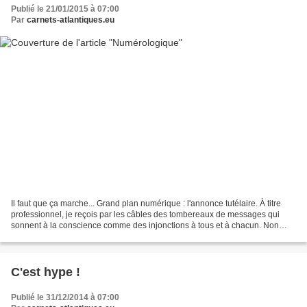
Publié le 21/01/2015 à 07:00
Par
carnets-atlantiques.eu
Il faut que ça marche... Grand plan numérique : l'annonce tutélaire. À titre
professionnel, je reçois par les câbles des tombereaux de messages qui
sonnent à la conscience comme des injonctions à tous et à chacun. Non
sans flegme, je lis cette masse mystagogique...
C'est hype !
Publié le 31/12/2014 à 07:00