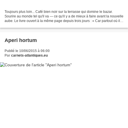
Toujours plus loin... Café bien noir sur la terrasse qui domine le bazar.
Sourire au monde tel qu'il va — ce qu'il y a de mieux à faire avant la nouvelle
aube. Le livre ouvert à la même page depuis trois jours : « Car partout où il a
été.donné aux hommes...
Aperi hortum
Publié le 10/06/2015 à 06:00
Par
carnets-atlantiques.eu