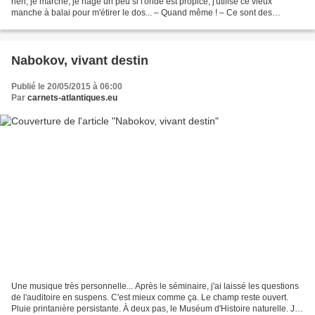
rien, je marche, je nage un peu si l'onde est propice, j'utilise ce vieux
manche à balai pour m'étirer le dos... – Quand même ! – Ce sont des
viatiques bien simples dont chacun...
Nabokov, vivant destin
Publié le 20/05/2015 à 06:00
Par
carnets-atlantiques.eu
Une musique très personnelle... Après le séminaire, j'ai laissé les questions
de l'auditoire en suspens. C'est mieux comme ça. Le champ reste ouvert.
Pluie printanière persistante. À deux pas, le Muséum d'Histoire naturelle. Je