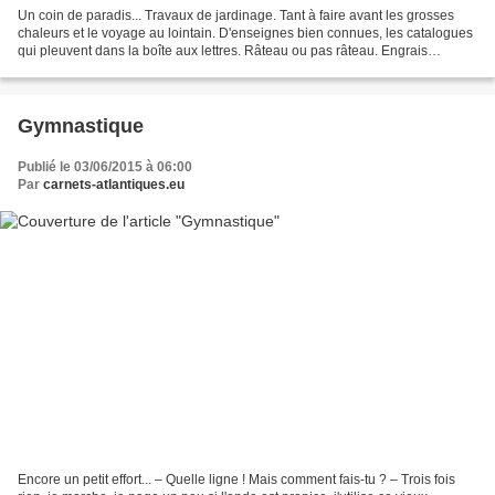
Un coin de paradis... Travaux de jardinage. Tant à faire avant les grosses
chaleurs et le voyage au lointain. D'enseignes bien connues, les catalogues
qui pleuvent dans la boîte aux lettres. Râteau ou pas râteau. Engrais
fertilisant, naturel ou bio ?...
Gymnastique
Publié le 03/06/2015 à 06:00
Par
carnets-atlantiques.eu
Encore un petit effort... – Quelle ligne ! Mais comment fais-tu ? – Trois fois