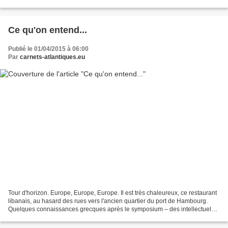
traverse le Jardin des...
Ce qu'on entend...
Publié le 01/04/2015 à 06:00
Par
carnets-atlantiques.eu
Tour d'horizon. Europe, Europe, Europe. Il est très chaleureux, ce restaurant
libanais, au hasard des rues vers l'ancien quartier du port de Hambourg.
Quelques connaissances grecques après le symposium – des intellectuels
dans leur pays. Je propose que...