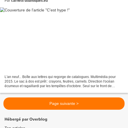
Par
carnets-atlantiques.eu
L'an neuf... Boîte aux lettres qui regorge de catalogues. Multimédia pour
2015. Le sac à dos est prêt : crayons, feutres, carnets. Direction l'océan
écumeux et ragaillardi par les tempêtes d'octobre. Seul sur le front de
l'Ouest. Lecture avant le départ...
Page suivante >
Hébergé par Overblog