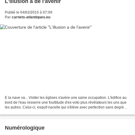
L'illusion a de l'avenir
Publié le 04/02/2015 à 07:00
Par
carnets-atlantiques.eu
E la nave va... Visiter les églises s'avère une saine occupation. L'édifice au
bord de l'eau resserre une foultitude d'ex-voto plus révélateurs les uns que
les autres. Celui-ci, esquif-nacelle qui s'élève avec perfection sans degré
vers la voûte. Je sors...
Numérologique