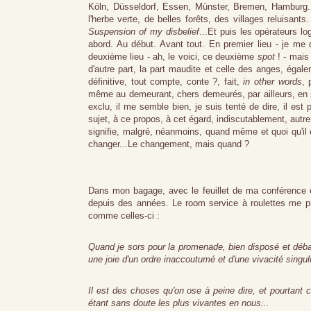
Köln, Düsseldorf, Essen, Münster, Bremen, Hamburg.
l'herbe verte, de belles forêts, des villages reluisant
Suspension of my disbelief
...Et puis les opérateurs 
abord. Au début. Avant tout. En premier lieu - je me
deuxième lieu - ah, le voici, ce deuxième
spot
! - mais 
d'autre part, la part maudite et celle des anges, égal
définitive, tout compte, conte ?, fait,
in other words
, 
même au demeurant, chers demeurés, par ailleurs, en s
exclu, il me semble bien, je suis tenté de dire, il est 
sujet, à ce propos, à cet égard, indiscutablement, autreme
signifie, malgré, néanmoins, quand même et quoi qu'il e
changer...Le changement, mais quand ?
Dans mon bagage, avec le feuillet de ma conférence et 
depuis des années. Le room service à roulettes me pro
comme celles-ci :
Quand je sors pour la promenade, bien disposé et déba
une joie d'un ordre inaccoutumé et d'une vivacité singuli
Il est des choses qu'on ose à peine dire, et pourtant ce
étant sans doute les plus vivantes en nous...