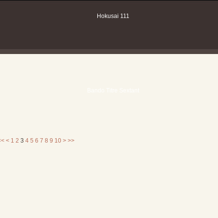
<<
<
1
2
3
4
5
6
7
8
9
10
>
>>