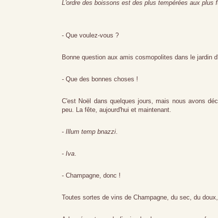
L'ordre des boissons est des plus tempérées aux plus 
- Que voulez-vous ?
Bonne question aux amis cosmopolites dans le jardin d'
-
Que des bonnes choses !
C'est Noël dans quelques jours, mais nous avons déci
peu. La fête, aujourd'hui et maintenant.
-
Illum temp bnazzi
.
-
Iva
.
- Champagne, donc !
Toutes sortes de vins de Champagne, du sec, du doux, d