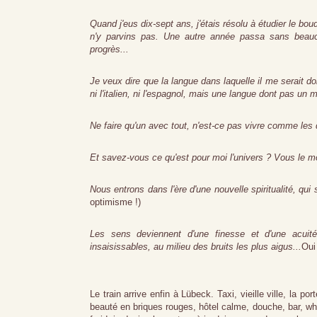
Quand j'eus dix-sept ans, j'étais résolu à étudier le b
n'y parvins pas. Une autre année passa sans beauc
progrès...
Je veux dire que la langue dans laquelle il me serait don
ni l'italien, ni l'espagnol, mais une langue dont pas u
Ne faire qu'un avec tout, n'est-ce pas vivre comme les d
Et savez-vous ce qu'est pour moi l'univers ? Vous le mo
Nous entrons dans l'ère d'une nouvelle spiritualité, qui 
optimisme !)
Les sens deviennent d'une finesse et d'une acuité e
insaisissables, au milieu des bruits les plus aigus...
Oui
Le train arrive enfin à Lübeck. Taxi, vieille ville, la po
beauté en briques rouges, hôtel calme, douche, bar, wh