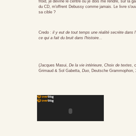
froid, je devine le centre où je dois me rendre, sur la ga
du CD, m'offrent Debussy comme jamais. Le livre s'ouvr
sa cible ?
Credo :
il y eut de tout temps une réalité secrète dans 
ce qui a fait du bruit dans l'histoire...
(Jacques Masui,
De la vie intérieure
,
Choix de textes
, 
Grimaud & Sol Gabetta,
Duo
, Deutsche Grammophon, 