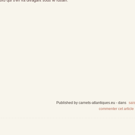
uxu
qui s'en va divagant sous le fusain.
Published by carnets-atlantiques.eu
-
dans
sai
commenter cet article