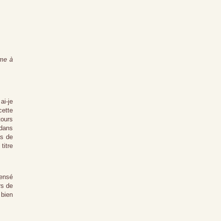
ême à
ai-je
cette
tours
 dans
as de
titre
pensé
rs de
 bien