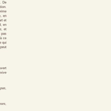
l. De
tion.
prime
e, en
rt et
d, en
e, et
t pas
 à ce
e qui
peut
uvert
exive
 pas,
hors,