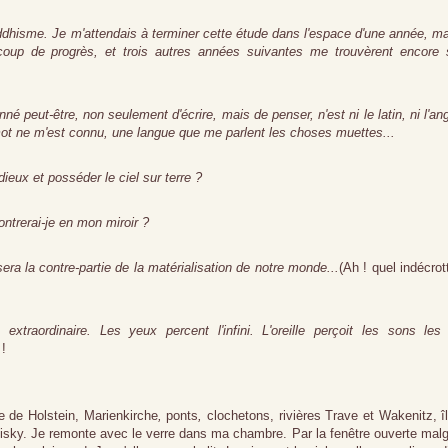
ouddhisme. Je m'attendais à terminer cette étude dans l'espace d'une année, ma
oup de progrès, et trois autres années suivantes me trouvèrent encore
né peut-être, non seulement d'écrire, mais de penser, n'est ni le latin, ni l'ang
n mot ne m'est connu, une langue que me parlent les choses muettes...
ieux et posséder le ciel sur terre ?
ntrerai-je en mon miroir ?
sera la contre-partie de la matérialisation de notre monde...
(Ah ! quel indécrot
xtraordinaire. Les yeux percent l'infini. L'oreille perçoit les sons les
 !
rte de Holstein, Marienkirche
,
ponts
,
clochetons, rivières Trave et Wakenitz, î
isky. Je remonte avec le verre dans ma chambre. Par la fenêtre ouverte malg