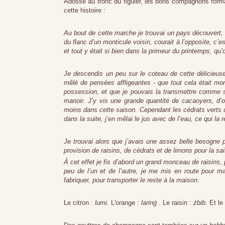
Adossé au tronc du figuier, les bons compagnons forma
cette histoire :
Au bout de cette marche je trouvai un pays découvert, q
du flanc d’un monticule voisin, courait à l’opposite, c’est
et tout y était si bien dans la primeur du printemps, qu’on 
Je descendis un peu sur le coteau de cette délicieuse
mêlé de pensées affligeantes - que tout cela était mon 
possession, et que je pouvais la transmettre comme si
manoir. J’y vis une grande quantité de cacaoyers, d’or
moins dans cette saison. Cependant les cédrats verts qu
dans la suite, j’en mêlai le jus avec de l’eau, ce qui la r
Je trouvai alors que j’avais une assez belle besogne pou
provision de raisins, de cédrats et de limons pour la sa
À cet effet je fis d’abord un grand monceau de raisins,
peu de l’un et de l’autre, je me mis en route pour m
fabriquer, pour transporter le reste à la maison.
Le citron :
lumi.
L'orange :
larinġ
.
Le raisin :
żbib.
Et le 