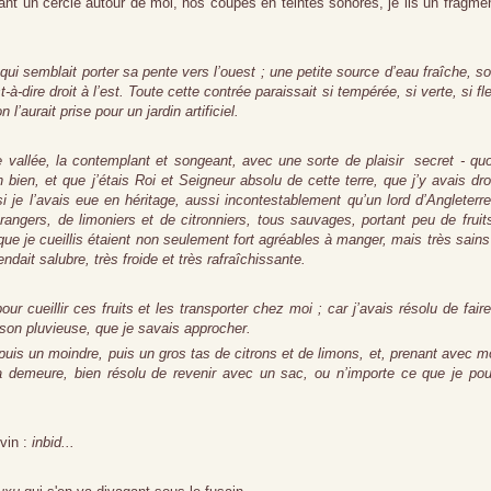
nt un cercle autour de moi, nos coupes en teintes sonores, je lis un fragme
ui semblait porter sa pente vers l’ouest ; une petite source d’eau fraîche, so
-à-dire droit à l’est. Toute cette contrée paraissait si tempérée, si verte, si fle
l’aurait prise pour un jardin artificiel.
 vallée, la contemplant et songeant, avec une sorte de plaisir
secret - qu
bien, et que j’étais Roi et Seigneur absolu de cette terre, que j’y avais dro
 je l’avais eue en héritage, aussi incontestablement qu’un lord d’Angleterr
angers, de limoniers et de citronniers, tous sauvages, portant peu de fruit
e je cueillis étaient non seulement fort agréables à manger, mais très sains 
endait salubre, très froide et très rafraîchissante.
r cueillir ces fruits et les transporter chez moi ; car j’avais résolu de fair
ison pluvieuse, que je savais approcher.
 puis un moindre, puis un gros tas de citrons et de limons, et, prenant avec m
a demeure, bien résolu de revenir avec un sac, ou n’importe ce que je pou
vin :
inbid...