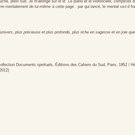
uche, plein sud. Je m'allonge sur le lit. Le piano et le violoncelle, complices d
e mentalement de lui-même à cette page : par qui lancé, le mental va-t-il fr
l'univers, plus précieuse et plus profonde, plus riche en sagesse et en joie que
collection Documents spirituels, Éditions des Cahiers du Sud, Paris, 1952 / H
2012)