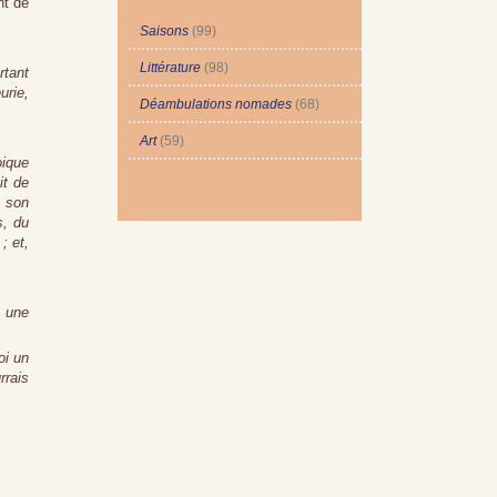
nt de
Saisons
(99)
Littérature
(98)
rtant
urie,
Déambulations nomades
(68)
Art
(59)
oique
it de
e son
s, du
; et,
e une
oi un
rrais