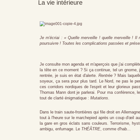
La vie intérieure
Je m'écriai : « Quelle merveille ! quelle merveille ! 
poursuivre ! Toutes les complications passées et prése
Je consulte mon agenda et m'aperçois que j'ai complète
la tête en ce moment ? Si ça continue, tel un gnome, je
rentrée, je suis en état d'alerte.
Rentrée
? Mais laquelle
soyeux, ça sera pour plus tard. Le Nord, ne pas le pe
ces corridors nordiques de l'esprit et leur glorieux p
Thomas Mann dont je parlerai. Pour ma conférence, le f
tout de clarté énigmatique :
Mutations
.
Dans le train saute-frontières qui file droit en Allemagn
tout à l'heure sur le marchepied après un coup d'œil au
la gare en gros éclats sans couleurs. Terrorisme, hyst
ambigu, enfumage. Le
THÉÂTRE
, comme d'hab...