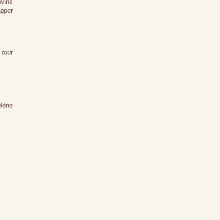
ivins
apper
 tout
élène