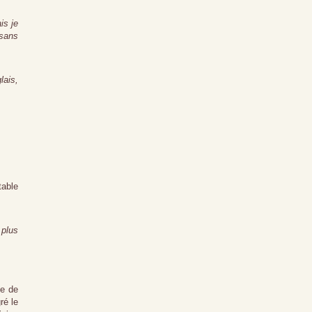
is je
 sans
lais,
table
 plus
le de
ré le