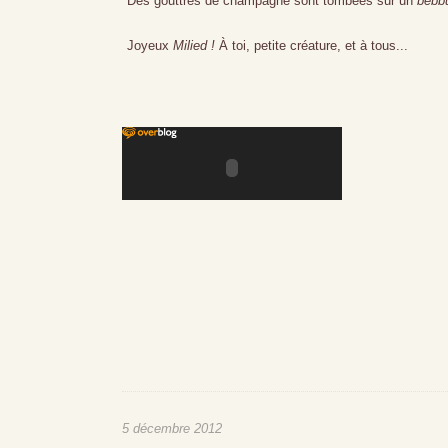
Des gouttres de champagne sont tombées sur un
bebb
Joyeux
Milied !
À toi, petite créature, et à tous...
5 décembre 2012