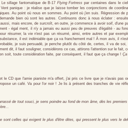
 Le sillage fantomatique de B-17
Flying Fortress
par centaines dans le cie
s. Vent panique : je réalise que je laisse tomber les conjonctions de coordina
logiques. Au point où nous en sommes. Au point où j'en suis. Régression de 
 demande bien où sont les autres. Continuons donc à nous éclater : ensuit
aussi, mais encore, de surcroît, en outre, je commence à avoir soif, d'une pa
ement - égal ment, il n'y a jamais eu aussi peu de preuves d'égalité - au fon
pour résumer, la vie n'est pas un résumé, ainsi, entre autres et par exempl
ubstance, il est indéniable que ça va franchement mal ! À mon avis, il n'es
probable, je suis persuadé, je penche plutôt du côté de, certes, il va de soi,
nt dit, il faut souligner, considérons ce cas, attirons l'attention sur le fait, c
n soit, toute considération faite, par conséquent, il faut que ça change !
Ça
le CD que l'amie pianiste m'a offert, j'ai pris ce livre que je n'avais pas o
pose un café. Va pour l'or noir ! Je lis à présent des tranches de vie réfl
rrassé de tout souci, je sens poindre au fond de mon âme, dès les premiers
ère...
 sont celles qui exigent le plus d'être dites, qui pressent le plus vers le de