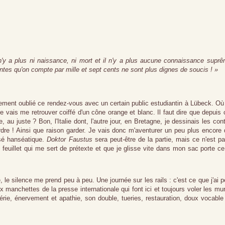
Il n'y a plus ni naissance, ni mort et il n'y a plus aucune connaissance supr
ntes qu'on compte par mille et sept cents ne sont plus dignes de soucis ! »
ment oublié ce rendez-vous avec un certain public estudiantin à Lübeck. Où 
 vais me retrouver coiffé d'un cône orange et blanc. Il faut dire que depuis 
, au juste ? Bon, l'Italie dont, l'autre jour, en Bretagne, je dessinais les con
rdre ! Ainsi que raison garder. Je vais donc m'aventurer un peu plus encore
assé hanséatique.
Doktor Faustus
sera peut-être de la partie, mais ce n'est p
euillet qui me sert de prétexte et que je glisse vite dans mon sac porte ce 
e, le silence me prend peu à peu. Une journée sur les rails : c'est ce que j'ai 
x manchettes de la presse internationale qui font ici et toujours voler les mu
érie, énervement et apathie, son double, tueries, restauration, doux vocable