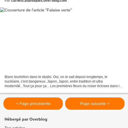
Par
carnets.atlantiques.over-blog.com
Blanc tourbillon dans le studio. Oui, on le sait depuis longtemps, le
nucléaire, c'est dangereux. Japon, Japon, entre tradition et ultra
modernité...Tout ça pour ça... Les premières fleurs du rosier écloses dans le
jardinet. Primum tempus. Comme souvent...
< Page précédente
Page suivante >
Hébergé par Overblog