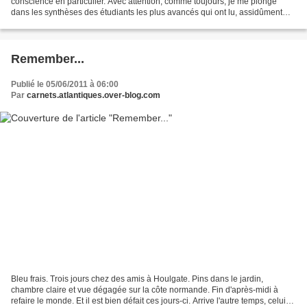
conscience en particulier. Avec attention, comme toujours, je me plonge
dans les synthèses des étudiants les plus avancés qui ont lu, assidûment
depuis l'automne, U.S.A., la vaste fresque...
Remember...
Publié le 05/06/2011 à 06:00
Par
carnets.atlantiques.over-blog.com
Bleu frais. Trois jours chez des amis à Houlgate. Pins dans le jardin,
chambre claire et vue dégagée sur la côte normande. Fin d'après-midi à
refaire le monde. Et il est bien défait ces jours-ci. Arrive l'autre temps, celui