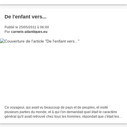
du questionnaire de Marcel...
De l'enfant vers...
Publié le 25/05/2011 à 06:00
Par
carnets-atlantiques.eu
Ce voyageur, qui avait vu beaucoup de pays et de peuples, et visité
plusieurs parties du monde, et à qui l'on demandait quel était le caractère
général qu'il avait retrouvé chez tous les hommes, répondait que c'était leur
penchant à la paresse. Certaines...