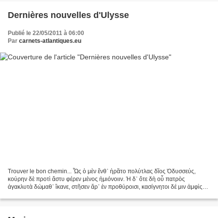
Dernières nouvelles d'Ulysse
Publié le 22/05/2011 à 06:00
Par
carnets-atlantiques.eu
Trouver le bon chemin... Ὧς ὁ μὲν ἔνθ᾽ ἠρᾶτο πολύτλας δῖος Ὀδυσσεύς,
κούρην δὲ προτὶ ἄστυ φέρεν μένος ἡμιόνοιιν. Ἡ δ᾽ ὅτε δὴ οὗ πατρὸς
ἀγακλυτὰ δώμαθ᾽ ἵκανε, στῆσεν ἄρ᾽ ἐν προθύροισι, κασίγνητοι δέ μιν ἀμφὶς
ἵσταντ᾽ ἀθανάτοις ἐναλίγκιοι, οἵ ῥ᾽ ὑπ᾽ ἀπήνης...