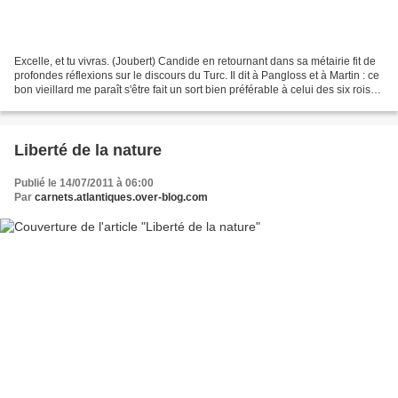
Excelle, et tu vivras. (Joubert) Candide en retournant dans sa métairie fit de
profondes réflexions sur le discours du Turc. Il dit à Pangloss et à Martin : ce
bon vieillard me paraît s'être fait un sort bien préférable à celui des six rois
avec qui nous...
Liberté de la nature
Publié le 14/07/2011 à 06:00
Par
carnets.atlantiques.over-blog.com