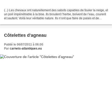
(...) Les chevaux ont naturellement des sabots capables de fouler la neige, et
un poil impénétrable à la bise. Ils broutent l’herbe, boivent de l’eau, courent
et sautent. Voilà leur véritable nature. Ils n’ont que faire de palais et de
dortoirs...Quand...
Côtelettes d'agneau
Publié le 06/07/2011 à 06:00
Par
carnets-atlantiques.eu