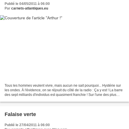
Publié le 04/05/2011 à 06:00
Par
carnets-atlantiques.eu
Tous les hommes veulent vivre, mais aucun ne sait pourquoi... Hystérie sur
les ondes. À l'évidence, on se réjouit du côté de la radio : Ça y est ! La barre
des sept milliards d'individus est quasiment franchie ! Sur l'une des plus
belles places au monde,...
Falaise verte
Publié le 27/04/2011 à 06:00