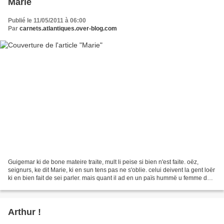
Marie
Publié le 11/05/2011 à 06:00
Par
carnets.atlantiques.over-blog.com
Guigemar ki de bone mateire traite, mult li peise si bien n'est faite. oëz,
seignurs, ke dit Marie, ki en sun tens pas ne s'oblie. celui deivent la gent loër
ki en bien fait de sei parler. mais quant il ad en un païs hummë u femme de
grant pris, cil ki...
Arthur !