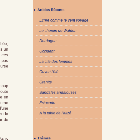
► Articles Récents
Écrire comme le vent voyage
Le chemin de Walden
Dordogne
obée,
ns un
Occident
e ces
t pas
La cité des femmes
ourse
Ouvert l'été
Granite
ucoup
route
Sandales andalouses
pe en
ci me
Estocade
d'une
À la table de l'alizé
eu la
ur de
► Thèmes
Peut-