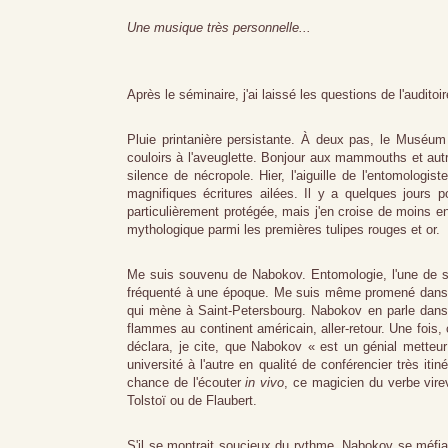
Une musique très personnelle...
Après le séminaire, j'ai laissé les questions de l'audi
Pluie printanière persistante. À deux pas, le Muséum 
couloirs à l'aveuglette. Bonjour aux mammouths et autr
silence de nécropole. Hier, l'aiguille de l'entomologist
magnifiques écritures ailées. Il y a quelques jours p
particulièrement protégée, mais j'en croise de moins 
mythologique parmi les premières tulipes rouges et or.
Me suis souvenu de Nabokov. Entomologie, l'une de ses
fréquenté à une époque. Me suis même promené dans le
qui mène à Saint-Petersbourg. Nabokov en parle dans
flammes au continent américain, aller-retour. Une fois,
déclara, je cite, que Nabokov « est un génial metteu
université à l'autre en qualité de conférencier très it
chance de l'écouter
in vivo
, ce magicien du verbe vir
Tolstoï ou de Flaubert.
S'il se montrait soucieux du rythme, Nabokov se méfiai