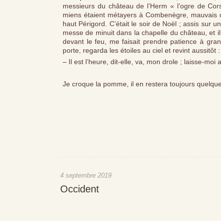
messieurs du château de l’Herm « l’ogre de Cors
miens étaient métayers à Combenègre, mauvais do
haut Périgord. C’était le soir de Noël ; assis sur un 
messe de minuit dans la chapelle du château, et il 
devant le feu, me faisait prendre patience à gran
porte, regarda les étoiles au ciel et revint aussitôt :
– Il est l’heure, dit-elle, va, mon drole ; laisse-m
Je croque la pomme, il en restera toujours quelqu
4 septembre 2019
Occident