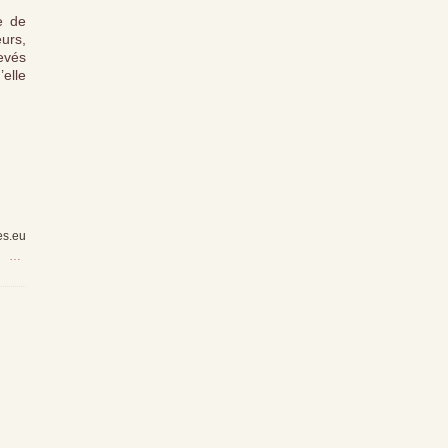
e de
urs,
evés
’elle
es.eu
…