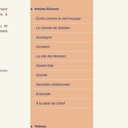
nant
► Articles Récents
e, à
Écrire comme le vent voyage
u et
Le chemin de Walden
nets
Dordogne
Occident
La cité des femmes
Ouvert l'été
es.eu
Granite
…
Sandales andalouses
Estocade
À la table de l'alizé
► Thèmes