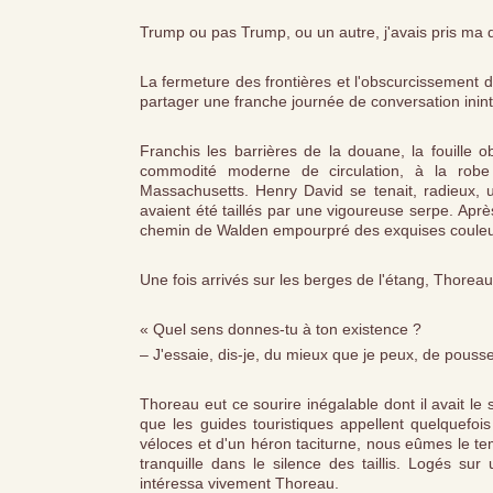
Trump ou pas Trump, ou un autre, j'avais pris ma d
La fermeture des frontières et l'obscurcissement 
partager une franche journée de conversation inin
Franchis les barrières de la douane, la fouille o
commodité moderne de circulation, à la robe 
Massachusetts. Henry David se tenait, radieux, 
avaient été taillés par une vigoureuse serpe. Aprè
chemin de Walden empourpré des exquises couleu
Une fois arrivés sur les berges de l'étang, Thore
« Quel sens donnes-tu à ton existence ?
– J'essaie, dis-je, du mieux que je peux, de pousser
Thoreau eut ce sourire inégalable dont il avait le 
que les guides touristiques appellent quelquefo
véloces et d'un héron taciturne, nous eûmes le tem
tranquille dans le silence des taillis. Logés sur 
intéressa vivement Thoreau.