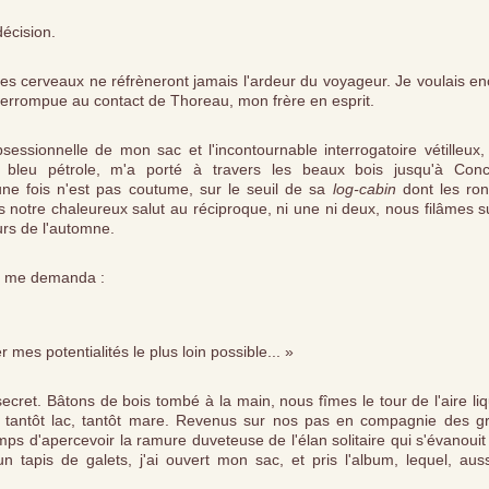
écision.
des cerveaux ne réfrèneront jamais l'ardeur du voyageur. Je voulais e
terrompue au contact de Thoreau, mon frère en esprit.
bsessionnelle de mon sac et l'incontournable interrogatoire vétilleux
bleu pétrole, m'a porté à travers les beaux bois jusqu'à Conc
une fois n'est pas coutume, sur le seuil de sa
log-cabin
dont les ron
s notre chaleureux salut au réciproque, ni une ni deux, nous filâmes s
rs de l'automne.
au me demanda :
 mes potentialités le plus loin possible... »
secret. Bâtons de bois tombé à la main, nous fîmes le tour de l'aire li
is tantôt lac, tantôt mare. Revenus sur nos pas en compagnie des gr
ps d'apercevoir la ramure duveteuse de l'élan solitaire qui s'évanouit
un tapis de galets, j'ai ouvert mon sac, et pris l'album, lequel, auss