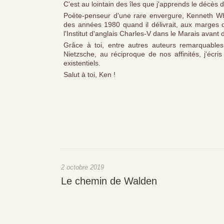
C'est au lointain des îles que j'apprends le décès
Poète-penseur d'une rare envergure, Kenneth Whit
des années 1980 quand il délivrait, aux marges d
l'Institut d'anglais Charles-V dans le Marais avan
Grâce à toi, entre autres auteurs remarquable
Nietzsche, au réciproque de nos affinités, j'écr
existentiels.
Salut à toi, Ken !
2 octobre 2019
Le chemin de Walden