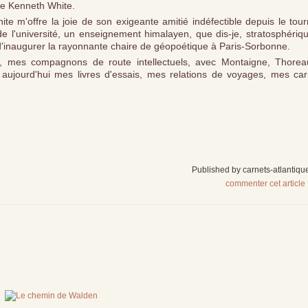
 de Kenneth White.
e m'offre la joie de son exigeante amitié indéfectible depuis le tour
e l'université, un enseignement himalayen, que dis-je, stratosphériqu
t d'inaugurer la rayonnante chaire de géopoétique à Paris-Sorbonne.
s, mes compagnons de route intellectuels, avec Montaigne, Thorea
is aujourd'hui mes livres d'essais, mes relations de voyages, mes car
Published by carnets-atlantiqu
commenter cet article