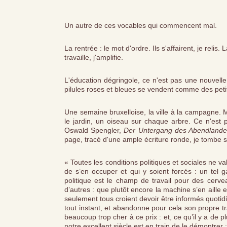
Un autre de ces vocables qui commencent mal.
La rentrée : le mot d'ordre. Ils s'affairent, je relis.
travaille, j'amplifie.
L'éducation dégringole, ce n'est pas une nouvelle, 
pilules roses et bleues se vendent comme des petit
Une semaine bruxelloise, la ville à la campagne. M
le jardin, un oiseau sur chaque arbre. Ce n'est p
Oswald Spengler,
Der Untergang des Abendlande
page, tracé d'une ample écriture ronde, je tombe 
« Toutes les conditions politiques et sociales ne va
de s’en occuper et qui y soient forcés : un tel 
politique est le champ de travail pour des cerve
d’autres : que plutôt encore la machine s’en aille
seulement tous croient devoir être informés quotid
tout instant, et abandonne pour cela son propre tra
beaucoup trop cher à ce prix : et, ce qu’il y a de p
notre excellent siècle est en train de le démontrer :