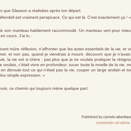
urs que Gleason a réalisées après ton départ.
t Wendell est vraiment perspicace. Ce qui est là. C'est exactement ça ! »
he de son manteau habilement raccommodé. Un manteau vert pour mieu
n cours. J'ai lu :
vant mûre réflexion, n’affronter que les actes essentiels de la vie, et vo
ner, et non pas, quand je viendrais à mourir, découvrir que je n’avai
vie, la vie est si chère ; pas plus que je ne voulais pratiquer la résigna
e voulais, c’était vivre en profondeur, sucer toute la moelle de la vie, 
en déroute tout ce qui n’était pas la vie, couper un large andain et t
 plus simple expression. »
mois, ce chemin qui toujours mène quelque part.
Published by carnets-atlantiqu
commenter cet article