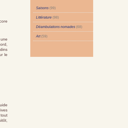
Saisons
(99)
Littérature
(98)
ncore
Déambulations nomades
(68)
Art
(59)
, une
ord,
dins
ur le
quide
ives
 tout
itôt,