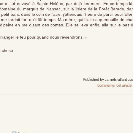
e », fut envoyé à Sainte-Hélène, par delà les mers. En ce temps-là,
maine du marquis de Nansac, sur la lisière de la Forêt Barade, dan
petit banc dans le coin de l’âtre, j’attendais l’heure de partir pour aller
me tardait fort qu’il fût temps. Ma mère, qui filait sa quenouille de ch
d’peine en me disant des contes. Elle se leva enfin, alla sur le pas 
oi arranger le feu pour quand nous reviendrons. »
e chose.
Published by carnets-atlantiqu
commenter cet article