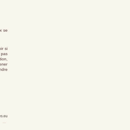
x se
ir si
s pas
tion,
mener
ondre
es.eu
…