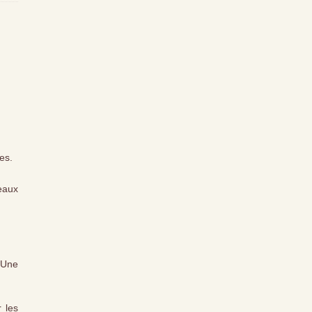
ées.
teaux
. Une
 les