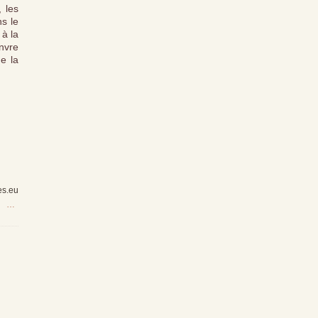
 les
s le
 à la
anvre
de la
es.eu
…