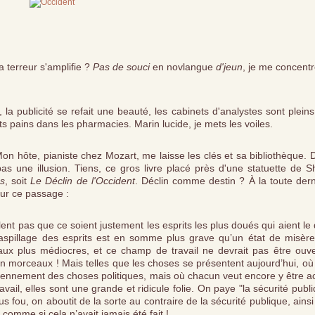
 La terreur s'amplifie ?
Pas de souci
en novlangue
d'jeun
, je me concentr
la publicité se refait une beauté, les cabinets d'analystes sont pleins
s pains dans les pharmacies. Marin lucide, je mets les voiles.
on hôte, pianiste chez Mozart, me laisse les clés et sa bibliothèque.
as une illusion. Tiens, ce gros livre placé près d'une statuette de S
s
, soit
Le Déclin de l'Occident
. Déclin comme destin ? À la toute dern
sur ce passage :
lent pas que ce soient justement les esprits les plus doués qui aient le 
gaspillage des esprits est en somme plus grave qu’un état de misère
aux plus médiocres, et ce champ de travail ne devrait pas être ouve
 en morceaux ! Mais telles que les choses se présentent aujourd’hui, o
iennement des choses politiques, mais où chacun veut encore y être ac
vail, elles sont une grande et ridicule folie. On paye "la sécurité publ
lus fou, on aboutit de la sorte au contraire de la sécurité publique, ains
 comme si cela n’avait jamais été fait !