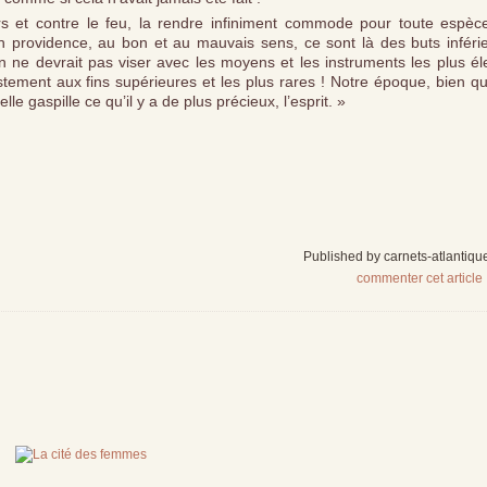
urs et contre le feu, la rendre infiniment commode pour toute espèc
en providence, au bon et au mauvais sens, ce sont là des buts inférie
n ne devrait pas viser avec les moyens et les instruments les plus él
tement aux fins supérieures et les plus rares ! Notre époque, bien qu
e gaspille ce qu’il y a de plus précieux, l’esprit. »
Published by carnets-atlantiqu
commenter cet article