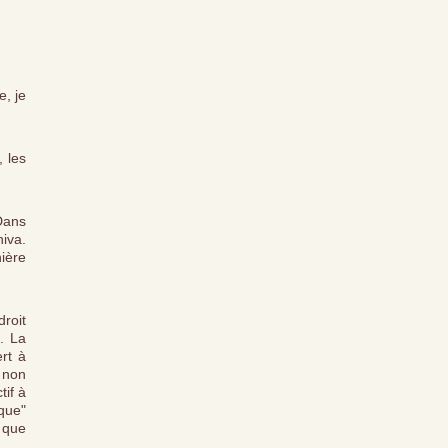
e, je
, les
 Dans
hiva.
ière
droit
. La
rt à
ù non
tif à
ique"
i que