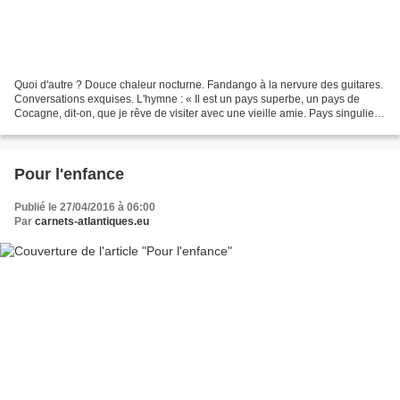
Quoi d'autre ? Douce chaleur nocturne. Fandango à la nervure des guitares.
Conversations exquises. L'hymne : « Il est un pays superbe, un pays de
Cocagne, dit-on, que je rêve de visiter avec une vieille amie. Pays singulier,
noyé dans les brumes de notre...
Pour l'enfance
Publié le 27/04/2016 à 06:00
Par
carnets-atlantiques.eu