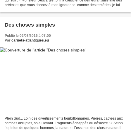
qui suit : « Monsieur Descartes, Si ma conscience demeurait satisfaite des
prétextes que vous donnez à mon ignorance, comme des remèdes, je lui
aurais beaucoup d'obligation,...
Des choses simples
Publié le 02/03/2016 à 07:00
Par
carnets-atlantiques.eu
Plein Sud... Loin des divertissements tourbillonnaires. Pierres, cactées aux
combes abruptes, soleil levant. Fragments échappés du désastre : « Selon
l’opinion de quelques hommes, la nature et l’essence des choses naturelles