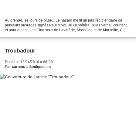
Au grenier, les jours de pluie... Le hasard me fit un jour récipiendaire de
plusieurs ouvrages signés Paul d'Ivoi. Je lui préférai Jules Verne. Pourtant,
et pour autant, Les Cinq sous de Lavarède, Massiliague de Marseille, Cigale
en Chine, Les Semeurs...
Troubadour
Publié le 13/04/2016 à 06:00
Par
carnets-atlantiques.eu