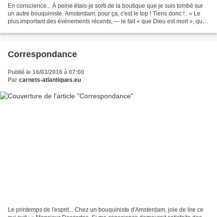
En conscience... À peine étais-je sorti de la boutique que je suis tombé sur
un autre bouquiniste. Amsterdam, pour ça, c'est le top ! Tiens donc ! : « Le
plus important des événements récents, — le fait « que Dieu est mort », que
la foi en le Dieu chrétien...
Correspondance
Publié le 16/03/2016 à 07:00
Par
carnets-atlantiques.eu
Le printemps de l'esprit... Chez un bouquiniste d'Amsterdam, joie de lire ce