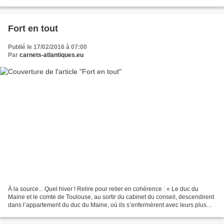
consistent dans leur sujet...
Fort en tout
Publié le 17/02/2016 à 07:00
Par
carnets-atlantiques.eu
À la source... Quel hiver ! Relire pour relier en cohérence : « Le duc du
Maine et le comte de Toulouse, au sortir du cabinet du conseil, descendirent
dans l’appartement du duc du Maine, où ils s’enfermèrent avec leurs plus
confidents. Ils les surent...