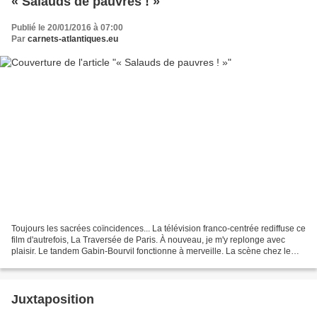
« Salauds de pauvres ! »
Publié le 20/01/2016 à 07:00
Par
carnets-atlantiques.eu
Toujours les sacrées coïncidences... La télévision franco-centrée rediffuse ce
film d'autrefois, La Traversée de Paris. À nouveau, je m'y replonge avec
plaisir. Le tandem Gabin-Bourvil fonctionne à merveille. La scène chez le
cabaretier vilain, bien sûr,...
Juxtaposition