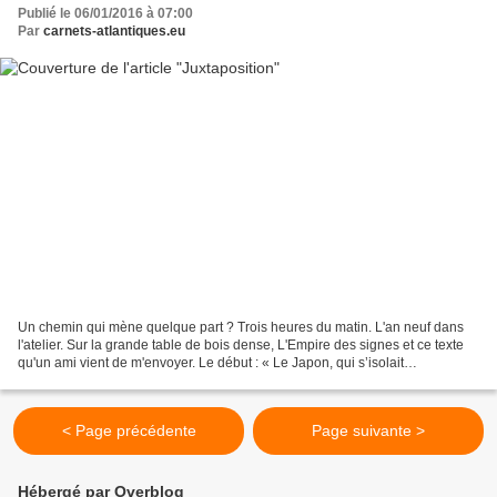
Publié le 06/01/2016 à 07:00
Par
carnets-atlantiques.eu
Un chemin qui mène quelque part ? Trois heures du matin. L'an neuf dans
l'atelier. Sur la grande table de bois dense, L'Empire des signes et ce texte
qu'un ami vient de m'envoyer. Le début : « Le Japon, qui s’isolait
complètement au milieu de l’océan...
< Page précédente
Page suivante >
Hébergé par Overblog