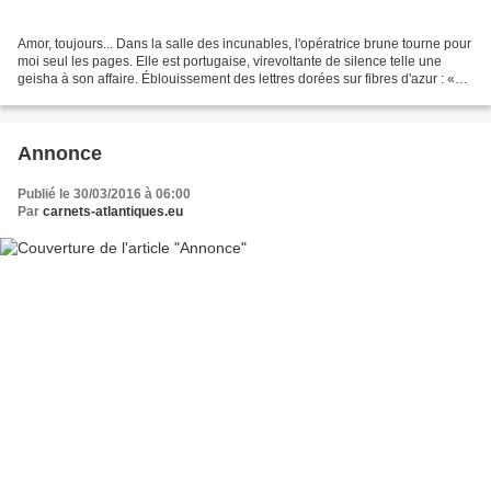
Amor, toujours... Dans la salle des incunables, l'opératrice brune tourne pour
moi seul les pages. Elle est portugaise, virevoltante de silence telle une
geisha à son affaire. Éblouissement des lettres dorées sur fibres d'azur : «
Amors, enquera.us preyara...
Annonce
Publié le 30/03/2016 à 06:00
Par
carnets-atlantiques.eu