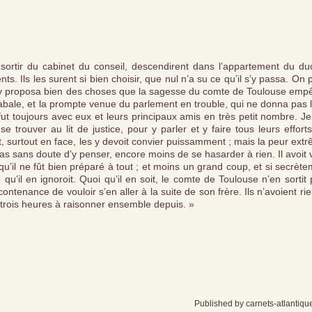
ortir du cabinet du conseil, descendirent dans l’appartement du du
ts. Ils les surent si bien choisir, que nul n’a su ce qu’il s’y passa. On 
l s’y proposa bien des choses que la sagesse du comte de Toulouse emp
abale, et la prompte venue du parlement en trouble, qui ne donna pas l
fut toujours avec eux et leurs principaux amis en très petit nombre. Je
trouver au lit de justice, pour y parler et y faire tous leurs effort
nt, surtout en face, les y devoit convier puissamment ; mais la peur ext
pas sans doute d’y penser, encore moins de se hasarder à rien. Il avoit 
s qu’il ne fût bien préparé à tout ; et moins un grand coup, et si secrèt
 qu’il en ignoroit. Quoi qu’il en soit, le comte de Toulouse n’en sortit
 contenance de vouloir s’en aller à la suite de son frère. Ils n’avoient ri
 eu trois heures à raisonner ensemble depuis. »
Published by carnets-atlantiqu