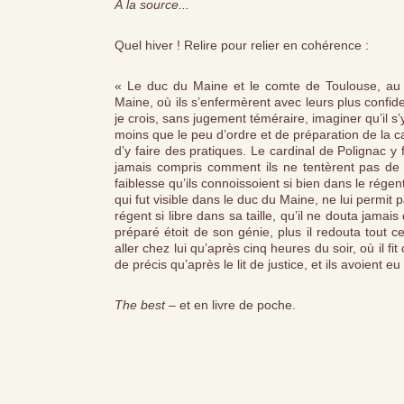
À la source...
Quel hiver !
Relire pour relier en cohérence :
« Le duc du Maine et le comte de Toulouse, au s
Maine, où ils s’enfermèrent avec leurs plus confiden
je crois, sans jugement téméraire, imaginer qu’i
moins que le peu d’ordre et de préparation de la c
d’y faire des pratiques. Le cardinal de Polignac y 
jamais compris comment ils ne tentèrent pas de se 
faiblesse qu’ils connoissoient si bien dans le rége
qui fut visible dans le duc du Maine, ne lui permit 
régent si libre dans sa taille, qu’il ne douta jamai
préparé étoit de son génie, plus il redouta tout ce
aller chez lui qu’après cinq heures du soir, où il fit
de précis qu’après le lit de justice, et ils avoient
The best
– et en livre de poche.