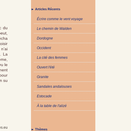
► Articles Récents
Écrire comme le vent voyage
c du
Le chemin de Walden
peut,
êcha
Dordogne
oisir
Occident
 n’ai
s. La
La cité des femmes
rême,
vu le
Ouvert l'été
ement
 pour
Granite
en su
Sandales andalouses
Estocade
À la table de l'alizé
es.eu
► Thèmes