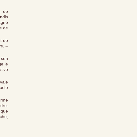
e de
andis
pagné
e de
t de
ve, –
r son
ge le
sive
ovale
uste
forme
ndre.
s que
nche,