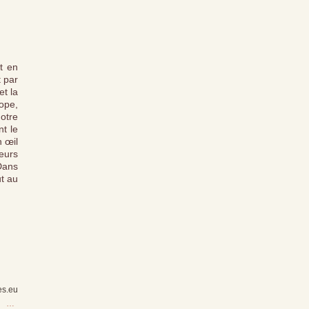
t en
t par
et la
rope,
otre
nt le
n œil
eurs
Dans
ut au
es.eu
…