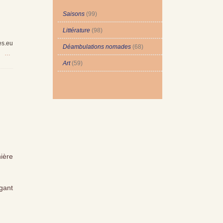
Saisons
(99)
Littérature
(98)
es.eu
Déambulations nomades
(68)
…
Art
(59)
ière
égant