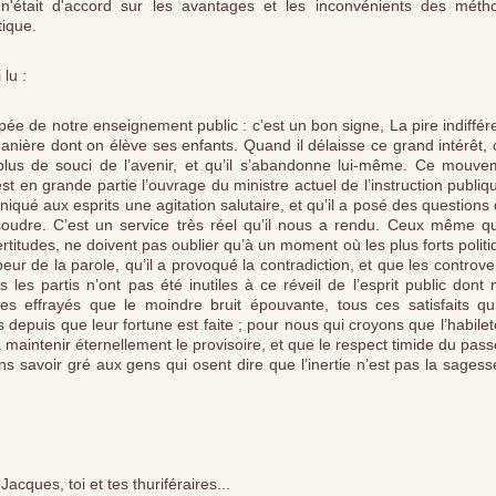
n'était d'accord sur les avantages et les inconvénients des méth
tique.
 lu :
ée de notre enseignement public : c’est un bon signe, La pire indiffé
manière dont on élève ses enfants. Quand il délaisse ce grand intérêt, 
 plus de souci de l’avenir, et qu’il s’abandonne lui-même. Ce mouve
est en grande partie l’ouvrage du ministre actuel de l’instruction publiqu
qué aux esprits une agitation salutaire, et qu’il a posé des questions
oudre. C’est un service très réel qu’il nous a rendu. Ceux même qui
rtitudes, ne doivent pas oublier qu’à un moment où les plus forts polit
peur de la parole, qu’il a provoqué la contradiction, et que les controv
es partis n’ont pas été inutiles à ce réveil de l’esprit public dont 
s effrayés que le moindre bruit épouvante, tous ces satisfaits qu
depuis que leur fortune est faite ; pour nous qui croyons que l’habile
à maintenir éternellement le provisoire, et que le respect timide du pas
ons savoir gré aux gens qui osent dire que l’inertie n’est pas la sagess
Jacques, toi et tes thuriféraires...