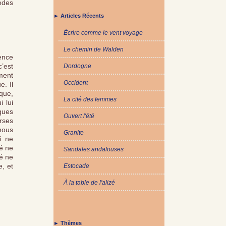
odes
► Articles Récents
Écrire comme le vent voyage
Le chemin de Walden
rence
c’est
Dordogne
ment
Occident
e. Il
 que,
La cité des femmes
 lui
iques
Ouvert l'été
erses
nous
Granite
i ne
té ne
Sandales andalouses
sé ne
e, et
Estocade
À la table de l'alizé
► Thèmes