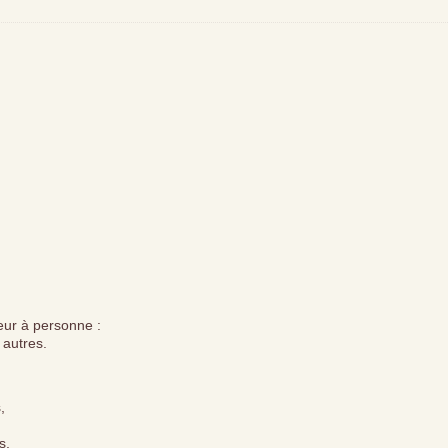
rreur à personne :
 autres.
,
s,