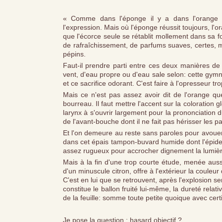
« Comme dans l'éponge il y a dans l'orange u
l'expression. Mais où l'éponge réussit toujours, l'o
que l'écorce seule se rétablit mollement dans sa 
de rafraîchissement, de parfums suaves, certes, 
pépins.
Faut-il prendre parti entre ces deux manières de
vent, d'eau propre ou d'eau sale selon: cette gymna
et ce sacrifice odorant. C'est faire à l'opresseur t
Mais ce n'est pas assez avoir dit de l'orange que
bourreau. Il faut mettre l'accent sur la coloration g
larynx à s'ouvrir largement pour la prononciatio
de l'avant-bouche dont il ne fait pas hérisser les pa
Et l'on demeure au reste sans paroles pour avouer 
dans cet épais tampon-buvard humide dont l'épid
assez rugueux pour accrocher dignement la lumière 
Mais à la fin d'une trop courte étude, menée auss
d'un minuscule citron, offre à l'extérieur la couleur
C'est en lui que se retrouvent, après l'explosion s
constitue le ballon fruité lui-même, la dureté relat
de la feuille: somme toute petite quoique avec certit
Je pose la question : hasard objectif ?