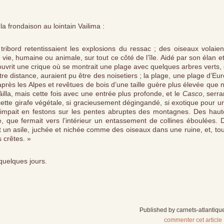
 frondaison au lointain Vailima :
tribord retentissaient les explosions du ressac ; des oiseaux volaien
 vie, humaine ou animale, sur tout ce côté de l’île. Aidé par son élan e
uvrit une crique où se montrait une plage avec quelques arbres verts, 
re distance, auraient pu être des noisetiers ; la plage, une plage d’Eu
ès les Alpes et revêtues de bois d’une taille guère plus élevée que n
illa, mais cette fois avec une entrée plus profonde, et le
Casco
, serra
 cette girafe végétale, si gracieusement dégingandé, si exotique pour u
grimpait en festons sur les pentes abruptes des montagnes. Des haut
, que fermait vers l’intérieur un entassement de collines éboulées. 
it un asile, juchée et nichée comme des oiseaux dans une ruine, et, to
 crêtes. »
quelques jours.
Published by carnets-atlantiqu
commenter cet article