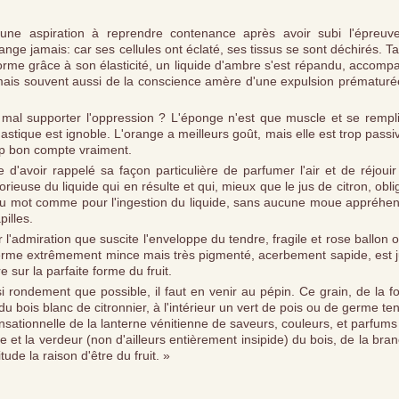
ne aspiration à reprendre contenance après avoir subi l'épreuv
range jamais: car ses cellules ont éclaté, ses tissus se sont déchirés. T
forme grâce à son élasticité, un liquide d'ambre s'est répandu, accom
mais souvent aussi de la conscience amère d'une expulsion prématuré
 mal supporter l'oppression ? L'éponge n'est que muscle et se rempli
stique est ignoble. L'orange a meilleurs goût, mais elle est trop passi
rop bon compte vraiment.
 d'avoir rappelé sa façon particulière de parfumer l'air et de réjoui
lorieuse du liquide qui en résulte et qui, mieux que le jus de citron, obli
n du mot comme pour l'ingestion du liquide, sans aucune moue appréhen
pilles.
l'admiration que suscite l'enveloppe du tendre, fragile et rose ballon 
erme extrêmement mince mais très pigmenté, acerbement sapide, est j
sur la parfaite forme du fruit.
i rondement que possible, il faut en venir au pépin. Ce grain, de la 
 du bois blanc de citronnier, à l'intérieur un vert de pois ou de germe te
ensationnelle de la lanterne vénitienne de saveurs, couleurs, et parfum
ive et la verdeur (non d'ailleurs entièrement insipide) du bois, de la bra
ude la raison d'être du fruit. »