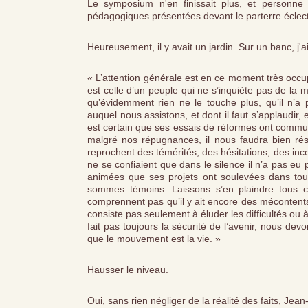
Le symposium n'en finissait plus, et personne 
pédagogiques présentées devant le parterre éclec
Heureusement, il y avait un jardin. Sur un banc, j'ai
« L’attention générale est en ce moment très occup
est celle d’un peuple qui ne s’inquiète pas de la 
qu’évidemment rien ne le touche plus, qu’il n’a
auquel nous assistons, et dont il faut s’applaudir, 
est certain que ses essais de réformes ont communi
malgré nos répugnances, il nous faudra bien rés
reprochent des témérités, des hésitations, des ince
ne se confiaient que dans le silence il n’a pas eu 
animées que ses projets ont soulevées dans tous l
sommes témoins. Laissons s’en plaindre tous ce
comprennent pas qu’il y ait encore des mécontents 
consiste pas seulement à éluder les difficultés ou 
fait pas toujours la sécurité de l’avenir, nous dev
que le mouvement est la vie. »
Hausser le niveau.
Oui, sans rien négliger de la réalité des faits, Jean-