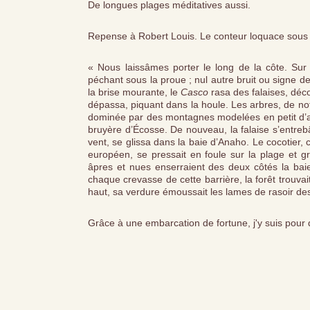
De longues plages méditatives aussi.
Repense à Robert Louis. Le conteur loquace sous la
« Nous laissâmes porter le long de la côte. Sur 
péchant sous la proue ; nul autre bruit ou signe de
la brise mourante, le
Casco
rasa des falaises, déco
dépassa, piquant dans la houle. Les arbres, de not
dominée par des montagnes modelées en petit d’apr
bruyère d’Écosse. De nouveau, la falaise s’entrebâ
vent, se glissa dans la baie d’Anaho. Le cocotier,
européen, se pressait en foule sur la plage et 
âpres et nues enserraient des deux côtés la baie
chaque crevasse de cette barrière, la forêt trouva
haut, sa verdure émoussait les lames de rasoir des
Grâce à une embarcation de fortune, j'y suis pour 