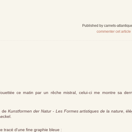
Published by carnets-atlantiqu
commenter cet article
 fouettée ce matin par un rêche mistral, celui-ci me montre sa dern
re de
Kunstformen der Natur
-
Les Formes artistiques de la nature
, él
eckel.
te tracé d'une fine graphie bleue :