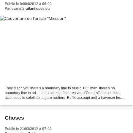
Publié le 04/04/2012 à 06:00
Par
carnets-atlantiques.eu
They teach you there's a boundary line to music. But, man, there's no
boundary line to art... Le bus de neuf heures vers l'Ouest s'étirait en bleu
acier sous le soleil de la gare routière. Buffle assoupi prêt à traverser les
plaines. V enais de quitter...
Choses
Publié le 21/03/2012 à 07:00