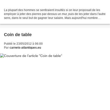
La plupart des hommes se sentiraient insultés si on leur proposait de les
employer à jeter des pierres par-dessus un mur, puis de les jeter dans l'autre
sens, dans le seul but de gagner leur salaire. Mais aujourd'hui nombre
d'entre eux ne sont pas employés...
Coin de table
Publié le 23/05/2012 à 06:00
Par
carnets-atlantiques.eu