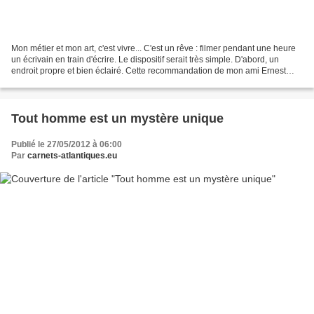
Mon métier et mon art, c'est vivre... C'est un rêve : filmer pendant une heure
un écrivain en train d'écrire. Le dispositif serait très simple. D'abord, un
endroit propre et bien éclairé. Cette recommandation de mon ami Ernest
vaut pour toutes les circonstances....
Tout homme est un mystère unique
Publié le 27/05/2012 à 06:00
Par
carnets-atlantiques.eu