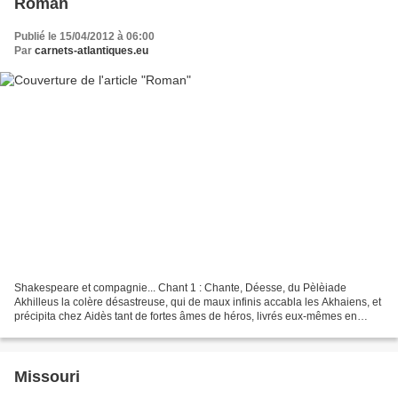
Roman
Publié le 15/04/2012 à 06:00
Par
carnets-atlantiques.eu
Shakespeare et compagnie... Chant 1 : Chante, Déesse, du Pèlèiade
Akhilleus la colère désastreuse, qui de maux infinis accabla les Akhaiens, et
précipita chez Aidès tant de fortes âmes de héros, livrés eux-mêmes en
pâture aux chiens et à tous les oiseaux...
Missouri