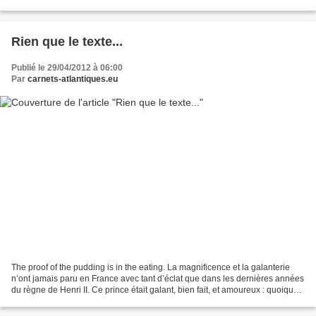
foudre et maître en tout canton. Minerve...
Rien que le texte...
Publié le 29/04/2012 à 06:00
Par
carnets-atlantiques.eu
The proof of the pudding is in the eating. La magnificence et la galanterie
n’ont jamais paru en France avec tant d’éclat que dans les dernières années
du règne de Henri II. Ce prince était galant, bien fait, et amoureux : quoique
sa passion pour Diane...