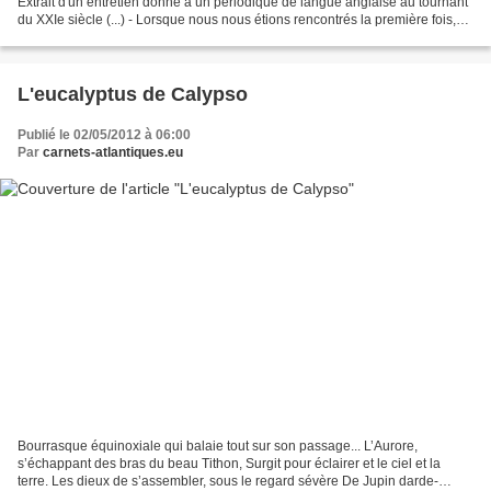
Extrait d'un entretien donné à un périodique de langue anglaise au tournant
du XXIe siècle (...) - Lorsque nous nous étions rencontrés la première fois,
vous m'aviez dit tenir un...
L'eucalyptus de Calypso
Publié le 02/05/2012 à 06:00
Par
carnets-atlantiques.eu
Bourrasque équinoxiale qui balaie tout sur son passage... L’Aurore,
s’échappant des bras du beau Tithon, Surgit pour éclairer et le ciel et la
terre. Les dieux de s’assembler, sous le regard sévère De Jupin darde-