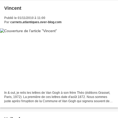
Vincent
Publié le 01/11/2010 à 11:00
Par
carnets.atlantiques.over-blog.com
In & out, je relis les lettres de Van Gogh à son frère Théo (éditions Grasset,
Paris, 1972). La première de ces lettres date d'août 1872. Nous sommes
juste après l'irruption de la Commune et Van Gogh qui signera souvent de
son seul prénom Vincent - où...