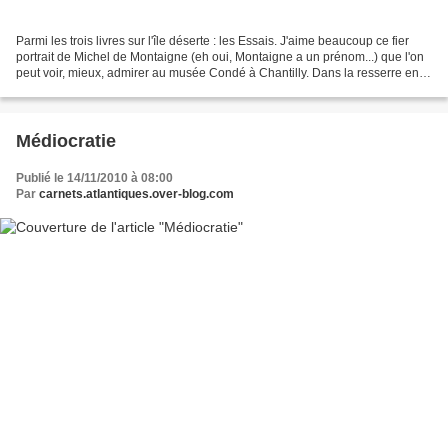
Parmi les trois livres sur l'île déserte : les Essais. J'aime beaucoup ce fier
portrait de Michel de Montaigne (eh oui, Montaigne a un prénom...) que l'on
peut voir, mieux, admirer au musée Condé à Chantilly. Dans la resserre en
châtaignier de ma bibliothèque...
Médiocratie
Publié le 14/11/2010 à 08:00
Par
carnets.atlantiques.over-blog.com