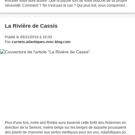
entraver votre libre arbitre. Que la parole sort de votre bouche de sa propre
nécessité. Comment ? Tel n'est pas le cas ? Qui plus est, vous comprenez
bien être le jouet éternel...
La Rivière de Cassis
Publié le 08/11/2010 à 10:45
Par
carnets.atlantiques.over-blog.com
Plus d'une fois, notre ami Rimbe aura traversé cette forêt des Ardennes en
direction de la Semois, rivière belge sur les berges de laquelle poussaient
des plants de chanvrier aux vertus mirifiques pour les uns, méphitiques pour