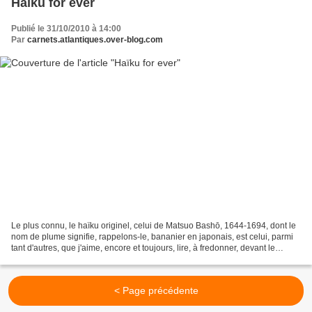
Haïku for ever
Publié le 31/10/2010 à 14:00
Par
carnets.atlantiques.over-blog.com
Le plus connu, le haïku originel, celui de Matsuo Bashō, 1644-1694, dont le
nom de plume signifie, rappelons-le, bananier en japonais, est celui, parmi
tant d'autres, que j'aime, encore et toujours, lire, à fredonner, devant le
bassin aux poissons rouges...
< Page précédente