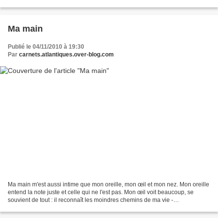
les autres. Le chanvre...
Ma main
Publié le 04/11/2010 à 19:30
Par
carnets.atlantiques.over-blog.com
Ma main m'est aussi intime que mon oreille, mon œil et mon nez. Mon oreille
entend la note juste et celle qui ne l'est pas. Mon œil voit beaucoup, se
souvient de tout : il reconnaît les moindres chemins de ma vie -
instantanément. Mon flair, sans jouer...