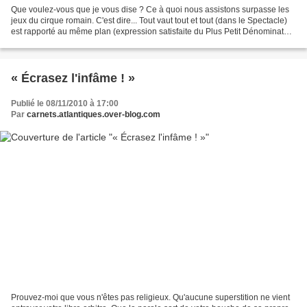
Que voulez-vous que je vous dise ? Ce à quoi nous assistons surpasse les
jeux du cirque romain. C'est dire... Tout vaut tout et tout (dans le Spectacle)
est rapporté au même plan (expression satisfaite du Plus Petit Dénominateur
Commun). Du bête au sot...
« Écrasez l'infâme ! »
Publié le 08/11/2010 à 17:00
Par
carnets.atlantiques.over-blog.com
Prouvez-moi que vous n'êtes pas religieux. Qu'aucune superstition ne vient