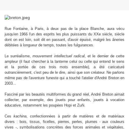
Rue Fontaine, à Paris, à deux pas de la place Blanche, aura vécu
jusqu'en 1966 l'un des esprits les plus puissants du XXe siècle, siècle
dont on est loin, soit dit en passant, d'avoir épuisé, malgré les âneries
débitées à longueur de temps, toutes les fulgurances.
Le surréalisme,
mouvement intellectuel radical
, et le dernier de cette
ampleur (il faut chercher à la lanterne celui ou celle qui entend le sens
et la portée de ces trois mots ensemble), a été caricaturé
outrancièrement, c'est peu de le dire, ainsi que son créateur. Ne parlons
même pas de l'aventure funeste qui a touché l'atelier d'André Breton
en
2003...
Fasciné par les beautés multiformes du grand réel, André Breton aimait
collecter, par exemple, des jouets pour enfants, jouets à vocation
éducative, notamment les poupées Hopi et Zuñi.
Ces
kachina
, confectionnées à partir de matières et de matériaux
divers : bois, tissus, ficelles, pierres, perles, plumes - aux couleurs
vives -, symbolisations concrètes des forces animales et végétales,