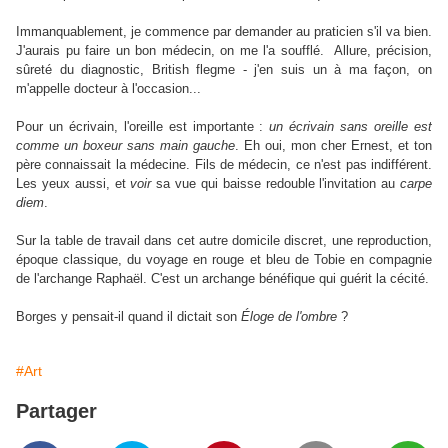
Immanquablement, je commence par demander au praticien s'il va bien.
J'aurais pu faire un bon médecin, on me l'a soufflé. Allure, précision,
sûreté du diagnostic, British flegme - j'en suis un à ma façon, on
m'appelle docteur à l'occasion...
Pour un écrivain, l'oreille est importante :
un écrivain sans oreille est
comme un boxeur sans main gauche
. Eh oui, mon cher Ernest, et ton
père connaissait la médecine. Fils de médecin, ce n'est pas indifférent.
Les yeux aussi, et
voir
sa vue qui baisse redouble l'invitation au
carpe
diem
.
Sur la table de travail dans cet autre domicile discret, une reproduction,
époque classique, du voyage en rouge et bleu de Tobie en compagnie
de l'archange Raphaël. C'est un archange bénéfique qui guérit la cécité.
Borges y pensait-il quand il dictait son
Éloge de l'ombre
?
#Art
Partager