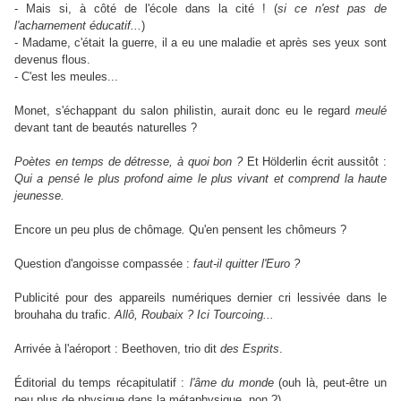
- Mais si, à côté de l'école dans la cité ! (
si ce n'est pas de
l'acharnement éducatif...
)
- Madame, c'était la guerre, il a eu une maladie et après ses yeux sont
devenus flous.
- C'est les meules...
Monet, s'échappant du salon philistin, aurait donc eu le regard
meulé
devant tant de beautés naturelles ?
Poètes en temps de détresse, à quoi bon ?
Et Hölderlin écrit aussitôt :
Qui a pensé le plus profond aime le plus vivant et comprend la haute
jeunesse.
Encore un peu plus de chômage
.
Qu'en pensent les chômeurs ?
Question d'angoisse compassée :
faut-il quitter l'Euro ?
Publicité pour des appareils numériques dernier cri lessivée dans le
brouhaha du trafic.
Allô, Roubaix ? Ici Tourcoing...
Arrivée à l'aéroport : Beethoven, trio dit
des Esprits
.
Éditorial du temps récapitulatif :
l'âme du monde
(ouh là, peut-être un
peu plus de physique dans la métaphysique, non ?)