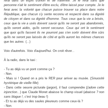
ferai dans un esprit d'union et de fraternité. Je le ferai sans que
personne n'ait le sentiment d'être exclu, d'être laissé pour compte. Je le
ferai avec la volonté que chacun puisse trouver sa place dans notre
République, que chacun s'y sente reconnu et respecté dans sa dignité
de citoyen et dans sa dignité d'homme. Tous ceux que la vie a brisés,
ceux que la vie a usés doivent savoir qu'ils ne seront pas abandonnés,
qu'ils seront aidés, qu'ils seront secourus. Ceux qui ont le sentiment
que quoi qu'ils fassent ils ne pourront pas s'en sortir doivent être sûrs
qu'ils ne seront pas laissés de côté et qu'ils auront les mêmes chances
que les autres.
(...)
Voix d'autrefois. Voix d'aujourd'hui. On croit rêver...
À la radio, dans le taxi :
- Tu as déjà vu un pont comme ça ?
- Non.
- Mais si ! Quand on a pris le RER pour arriver au musée. (
Sinuosité
hystérique de vieille fille
)
- Dans cette oeuvre picturale (
jargon
), il faut comprendre (
j'adore cette
injonction...
) que Claude Monet abaisse le champ visuel (
abaisse ? non
sans blague !
,
c'est trop beau !
)
- Et tu as déjà vu des saules pleureurs comme ceux-là ?
- Non.