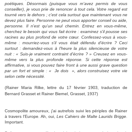
poétiques. Désormais (puisque vous m'avez permis de vous
conseiller), je vous prie de renoncer à tout cela. Votre regard est
tourné vers le dehors ; c'est cela surtout que maintenant vous ne
devez plus faire. Personne ne peut vous apporter conseil ou aide,
personne. Il n'est qu'un seul chemin. Entrez en vous-même,
cherchez le besoin qui vous fait écrire : examinez s'il pousse ses
racines au plus profond de votre cœur. Confessez-vous à vous-
même : mourriez-vous s'il vous était défendu d'écrire ? Ceci
surtout : demandez-vous à l'heure la plus silencieuse de votre
nuit : « Suis-je vraiment contraint d'écrire ? » Creusez en vous-
même vers la plus profonde réponse. Si cette réponse est
affirmative, si vous pouvez faire front à une aussi grave question
par un fort et simple : « Je dois », alors construisez votre vie
selon cette nécessité.
(Rainer Maria Rilke, lettre du 17 février 1903, traduction de
Bernard Grasset et Rainer Biemel, Grasset, 1937)
Cosmopolite amoureux, j'ai autrefois suivi les périples de Rainer
à travers l'Europe. Ah, oui,
Les Cahiers de Malte Laurids Brigge
.
Important.