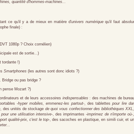
chines
, quantité d'hommes-machines...
tant ce qu'il y a de mieux en matière d'
univers numérique
qu'il faut absol
ophe finale) :
DVT 1080p ? Choix cornélien)
ipale est de sortie...)
 tordante !)
es
Smartphones
(les autres sont donc idiots ?)
 Bridge ou pas bridge ?
n pense Mozart ?)
ordinateurs et de leurs accessoires
indispensables
: des machines de bureau
portables -
hyper mobiles, emmenez-les partout
-, des tablettes
pour lire da
e
, des unités de stockage
de quoi vous confectionner des bibliothèques XXL
 pour une utilisation intensive
-
, des imprimantes -
imprimez de n'importe où
-
port qualité-prix, c'est le top
-, des sacoches en plastique, en simili cuir, et u
rter...