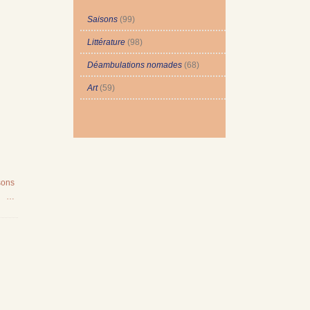
Saisons
(99)
Littérature
(98)
Déambulations nomades
(68)
Art
(59)
sons
…