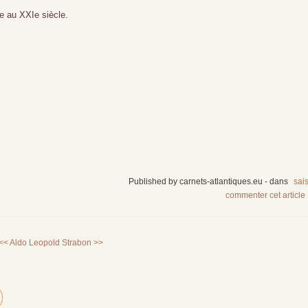
e au XXIe siècle.
Published by carnets-atlantiques.eu
-
dans
sai
commenter cet article
<< Aldo Leopold
Strabon >>