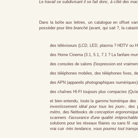
Le travail
se subdivisant il se fait donc, à côté des ma
Dans la boîte aux lettres, un catalogue en offset van
posséder pour être
branché
(avant, qui sait ?, la catastr
des téléviseurs (LCD, LED, plasma ? HDTV ou H
des Home Cinema (3.1, 5.1, 7.1 ? La fanfare munic
des consoles de salons (l'expression est vraiment
des téléphones mobiles, des téléphones fixes, d
des APN (appareils photographiques numériques).
des chaînes HI-FI toujours plus compactes (Qu'e
et bien entendu, toute la gamme homérique des 
investissement idéal pour tous les jours-
, des 
métro
, des Netbooks
de conception ergonomiqu
scanners
-
l'assurance d'une qualité irréprochable
solutions pour les réseaux filaires ou sans fil -
rap
vrai cuir -
très tendance, vous pourrez tout transpo