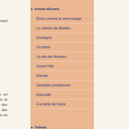
► Articles Récents
Écrire comme le vent voyage
ument
Le chemin de Walden
Dordogne
Occident
La cité des femmes
Ouvert l'été
Granite
Sandales andalouses
 -
un
Estocade
ns le
À la table de l'alizé
, des
, des
ne en
► Thèmes