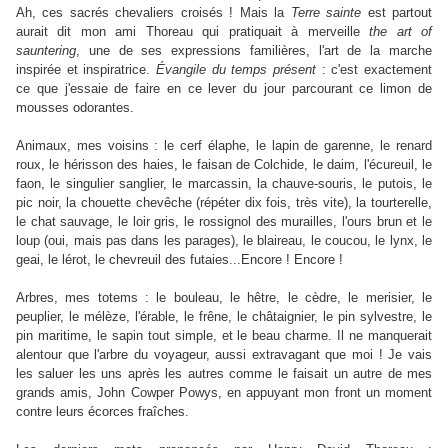
Ah, ces sacrés chevaliers croisés ! Mais la
Terre sainte
est partout
aurait dit mon ami Thoreau qui pratiquait à merveille
the art of
sauntering
, une de ses expressions familières, l'art de la marche
inspirée et inspiratrice.
Évangile du temps présent
: c'est exactement
ce que j'essaie de faire en ce lever du jour parcourant ce limon de
mousses odorantes.
Animaux, mes voisins : le cerf élaphe, le lapin de garenne, le renard
roux, le hérisson des haies, le faisan de Colchide, le daim, l'écureuil, le
faon, le singulier sanglier, le marcassin, la chauve-souris, le putois, le
pic noir, la chouette chevêche (répéter dix fois, très vite), la tourterelle,
le chat sauvage, le loir gris, le rossignol des murailles, l'ours brun et le
loup (oui, mais pas dans les parages), le blaireau, le coucou, le lynx, le
geai, le lérot, le chevreuil des futaies...Encore ! Encore !
Arbres, mes totems : le bouleau, le hêtre, le cèdre, le merisier, le
peuplier, le mélèze, l'érable, le frêne, le châtaignier, le pin sylvestre, le
pin maritime, le sapin tout simple, et le beau charme. Il ne manquerait
alentour que l'arbre du voyageur, aussi extravagant que moi ! Je vais
les saluer les uns après les autres comme le faisait un autre de mes
grands amis, John Cowper Powys, en appuyant mon front un moment
contre leurs écorces fraîches.