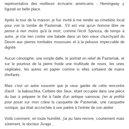
représentative des meilleurs écrivains américains - Hemingway y
figurait en belle place.
Après le tour de la maison, je fus invité à me rendre au cimetière local
pour voir la tombe de Pasternak. S'il est vrai qu'
un homme libre ne
pense à rien moins qu'à la mort
, comme l'écrit Spinoza, de temps à
autre, je n'ai rien contre une balade dans un bon vieux churchyard du
Devon aux pierres tombales moussues et à la pelouse impeccable de
dignité.
Aucun cénotaphe, une simple dalle, le portrait en relief de Pasternak, et
sur le pourtour de la pierre froide une multitude de roses, les unes
végétales, les autres en papier comme si elles sortaient de mains
d'enfants.
Mais c'est un autre souvenir que je veux garder de cette rencontre
d'avril : la babouchka, Cerbère des lieux, étant occupée dans une pièce
du bas à préparer le thé à l'aide d'un antique samovar, j'en ai profité
pour poser sur mon crâne la casquette de Pasternak, une casquette
rustique, qui était accrochée à une patère à l'entrée de son atelier .
Voilà comment, en toute humilité, j'ai pu faire revivre, courtement mais
sûrement, le docteur Jivago...