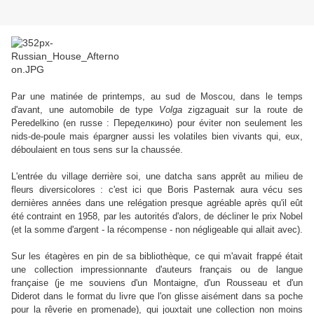
Par une matinée de printemps, au sud de Moscou, dans le temps
d'avant, une automobile de type
Volga
zigzaguait sur la route de
Peredelkino (en russe : Переделкино) pour éviter non seulement les
nids-de-poule mais épargner aussi les volatiles bien vivants qui, eux,
déboulaient en tous sens sur la chaussée.
L'entrée du village derrière soi, une datcha sans apprêt au milieu de
fleurs diversicolores : c'est ici que Boris Pasternak aura vécu ses
dernières années dans une relégation presque agréable après qu'il eût
été contraint en 1958, par les autorités d'alors, de décliner le prix Nobel
(et la somme d'argent - la récompense - non négligeable qui allait avec).
Sur les étagères en pin de sa bibliothèque, ce qui m'avait frappé était
une collection impressionnante d'auteurs français ou de langue
française (je me souviens d'un Montaigne, d'un Rousseau et d'un
Diderot dans le format du livre que l'on glisse aisément dans sa poche
pour la rêverie en promenade), qui jouxtait une collection non moins