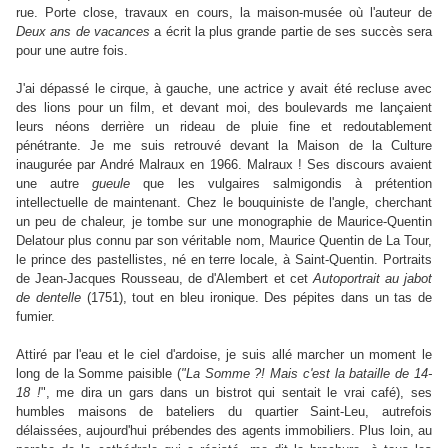
rue. Porte close, travaux en cours, la maison-musée où l'auteur de
Deux ans de vacances
a écrit la plus grande partie de ses succès sera
pour une autre fois.
J'ai dépassé le cirque, à gauche, une actrice y avait été recluse avec
des lions pour un film, et devant moi, des boulevards me lançaient
leurs néons derrière un rideau de pluie fine et redoutablement
pénétrante. Je me suis retrouvé devant la Maison de la Culture
inaugurée par André Malraux en 1966. Malraux ! Ses discours avaient
une autre
gueule
que les vulgaires salmigondis à prétention
intellectuelle de maintenant. Chez le bouquiniste de l'angle, cherchant
un peu de chaleur, je tombe sur une monographie de Maurice-Quentin
Delatour plus connu par son véritable nom, Maurice Quentin de La Tour,
le prince des pastellistes, né en terre locale, à Saint-Quentin. Portraits
de Jean-Jacques Rousseau, de d'Alembert et cet
Autoportrait au jabot
de dentelle
(1751), tout en bleu ironique. Des pépites dans un tas de
fumier.
Attiré par l'eau et le ciel d'ardoise, je suis allé marcher un moment le
long de la Somme paisible (
"La Somme ?! Mais c'est la bataille de 14-
18 !
", me dira un gars dans un bistrot qui sentait le vrai café), ses
humbles maisons de bateliers du quartier Saint-Leu, autrefois
délaissées, aujourd'hui prébendes des agents immobiliers. Plus loin, au