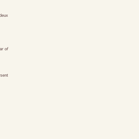
 deux
ar of
rsent