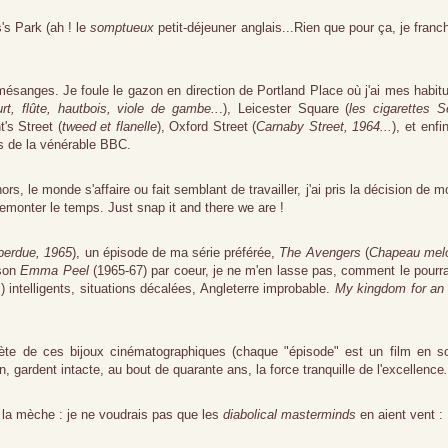
s Park (ah ! le
somptueux
petit-déjeuner anglais...Rien que pour ça, je franch
 mésanges.
Je foule le gazon en direction de Portland Place où j'ai mes habit
t, flûte, hautbois, viole de gambe..
.), Leicester Square (
les cigarettes S
t's Street (
tweed et flanelle
), Oxford Street (
Carnaby Street, 1964...
), et enfi
os de la vénérable BBC.
rs, le monde s'affaire ou fait semblant de travailler, j'ai pris la décision de m
monter le temps. Just snap it and there we are !
perdue, 1965
), un épisode de ma série préférée,
The Avengers
(
Chapeau melo
ison
Emma Peel
(1965-67) par coeur, je ne m'en lasse pas, comment le pourra
) intelligents, situations décalées, Angleterre improbable.
My kingdom for an
rète de ces bijoux cinématographiques (chaque "épisode" est un film en s
 gardent intacte, au bout de quarante ans, la force tranquille de l'excellence
.
la mèche : je ne voudrais pas que les
diabolical masterminds
en aient vent :