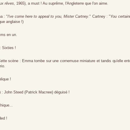
ux rêves,
1965), a must ! Au suprême, l'Angleterre que l'on aime.
a : "
I've come here to appeal to you, Mister Cartney
." Cartney : "
You certain
ue anglaise !)
ilms en un.
: Sixties !
Cette scène : Emma tombe sur une cornemuse miniature et tandis qu'elle en
rio.
blique !
) : John Steed (Patrick Macnee) déguisé !
thique...
ded !