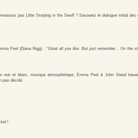
nnaissez pas Little Storping in the Swuff ? Savourez le dialogue initial des
Emma Peel (Diana Rigg) : "
Gloat all you like. But just remember... I'm the st
 en noir et blanc, musique atmosphérique, Emma Peel & John Steed trave
n pas décidé.
iod !