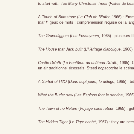
to start with
,
Too Many Christmas Trees
(
Faites de bea
A Touch of Brimstone
(
Le Club de l'Enfer
, 1966) : Emm
that !
" (jeux de mots : compréhension requise de la lang
The Gravediggers
(
Les Fossoyeurs
, 1965) : plusieurs f
The House that Jack built
(
L'Héritage diabolique
, 1966) 
Castle De'ath
(
Le Fantôme du château De'ath
, 1965). 
un air traditionnel écossais, Steed
hopscotche
le scéna
A Surfeit of H2O
(
Dans sept jours, le déluge
, 1965) : bi
What the Butler saw
(
Les Espions font le service
, 1966
The Town of no Return
(
Voyage sans retour
, 1965) : go
The Hidden Tiger
(
Le Tigre caché
, 1967) : they are nee