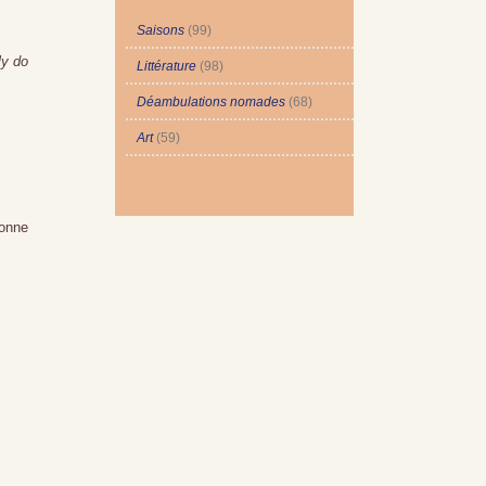
Saisons
(99)
ly do
Littérature
(98)
Déambulations nomades
(68)
Art
(59)
tonne