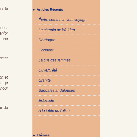
is le
► Articles Récents
Écrire comme le vent voyage
udes.
Le chemin de Walden
enior
n une
Dordogne
Occident
onter
La cité des femmes
Ouvert l'été
n et
Granite
is-je
 hour
Sandales andalouses
Estocade
oi de
À la table de l'alizé
► Thèmes