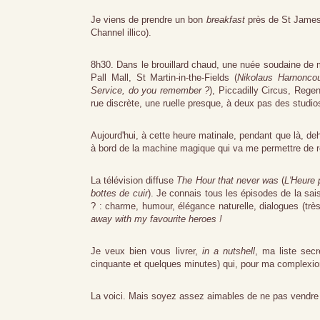
Je viens de prendre un bon
breakfast
près de St James'
Channel illico).
8h30. Dans le brouillard chaud,
une nuée soudaine de
Pall Mall, St Martin-in-the-Fields (
Nikolaus Harnoncour
Service, do you remember ?
), Piccadilly Circus, Regen
rue discrète, une ruelle presque, à deux pas des studi
Aujourd'hui, à cette heure matinale, pendant que là, deho
à bord de la machine magique qui va me permettre de re
La télévision diffuse
The Hour that never was
(
L'Heure 
bottes de cuir
). Je connais tous les épisodes de la sa
? : charme, humour, élégance naturelle, dialogues (très
away with my favourite heroes !
Je veux bien vous livrer,
in a nutshell
, ma liste sec
cinquante et quelques minutes) qui, pour ma complexion,
La voici. Mais soyez assez aimables de ne pas vendre 