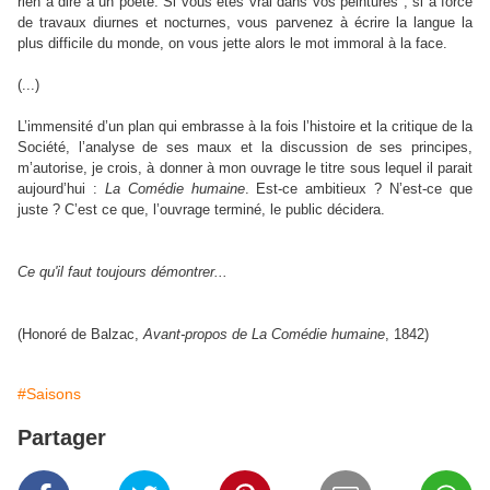
rien à dire à un poète. Si vous êtes vrai dans vos peintures ; si à force
de travaux diurnes et nocturnes, vous parvenez à écrire la langue la
plus difficile du monde, on vous jette alors le mot immoral à la face.
(...)
L’immensité d’un plan qui embrasse à la fois l’histoire et la critique de la
Société, l’analyse de ses maux et la discussion de ses principes,
m’autorise, je crois, à donner à mon ouvrage le titre sous lequel il parait
aujourd’hui :
La Comédie humaine
. Est-ce ambitieux ? N’est-ce que
juste ? C’est ce que, l’ouvrage terminé, le public décidera.
Ce qu'il faut toujours démontrer...
(Honoré de Balzac,
Avant-propos de La Comédie humaine
, 1842)
#Saisons
Partager