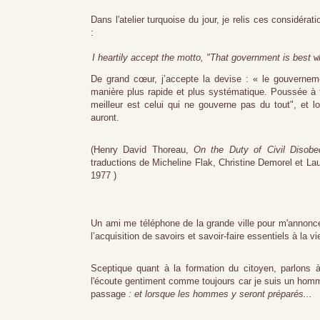
Dans l'atelier turquoise du jour, je relis ces considérat
:
I heartily accept the motto, "That government is best 
w
De grand cœur, j’accepte la devise : « le gouvernemen
manière plus rapide et plus systématique. Poussée à 
meilleur est celui qui ne gouverne pas du tout", et 
auront.
(Henry David Thoreau,
On the Duty of Civil Disobe
traductions de Micheline Flak, Christine Demorel et L
1977 )
Un ami me téléphone de la grande ville pour m'annoncer 
l’acquisition de savoirs et savoir-faire essentiels à la v
Sceptique quant à la formation du citoyen, parlons à
l'écoute gentiment comme toujours car je suis un homme g
passage
: et lorsque les hommes y seront préparés...