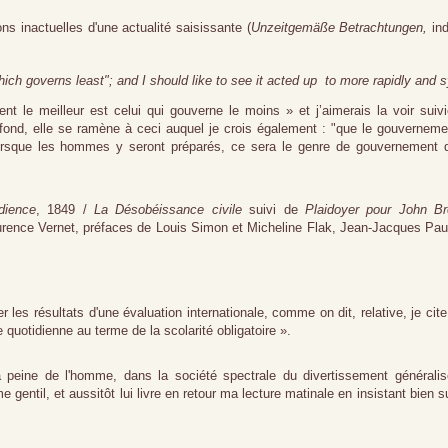
ions inactuelles d'une actualité saisissante (
Unzeitgemäße Betrachtungen,
in
hich governs least"; and I should like to see it acted up
to more rapidly and sy
t le meilleur est celui qui gouverne le moins » et j’aimerais la voir suiv
fond, elle se ramène à ceci auquel je crois également : "que le gouverneme
lorsque les hommes y seront préparés, ce sera le genre de gouvernement q
dience
, 1849 /
La Désobéissance civile
suivi de
Plaidoyer pour John B
aurence Vernet, préfaces de Louis Simon et Micheline Flak, Jean-Jacques Pau
les résultats d'une évaluation internationale, comme on dit, relative, je cite
ie quotidienne au terme de la scolarité obligatoire ».
 peine de l'homme, dans la société spectrale du divertissement généralis
entil, et aussitôt lui livre en retour ma lecture matinale en insistant bien s