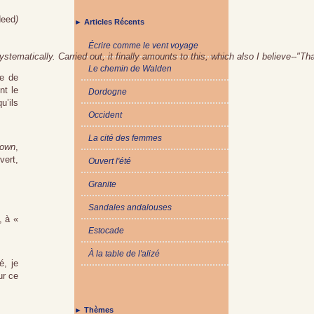
deed
)
► Articles Récents
Écrire comme le vent voyage
stematically. Carried out, it finally 
amounts to this, which also I believe--"Th
Le chemin de Walden
ie de
nt le
Dordogne
u’ils
Occident
La cité des femmes
rown
,
vert,
Ouvert l'été
Granite
Sandales andalouses
, à «
Estocade
À la table de l'alizé
é, je
ur ce
► Thèmes