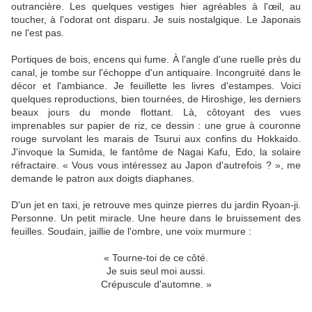
outrancière. Les quelques vestiges hier agréables à l'œil, au
toucher, à l'odorat ont disparu. Je suis nostalgique. Le Japonais
ne l'est pas.
Portiques de bois, encens qui fume. À l'angle d'une ruelle près du
canal, je tombe sur l'échoppe d'un antiquaire. Incongruité dans le
décor et l'ambiance. Je feuillette les livres d'estampes. Voici
quelques reproductions, bien tournées, de Hiroshige, les derniers
beaux jours du monde flottant. Là, côtoyant des vues
imprenables sur papier de riz, ce dessin : une grue à couronne
rouge survolant les marais de Tsurui aux confins du Hokkaido.
J'invoque la Sumida, le fantôme de Nagai Kafu, Edo, la solaire
réfractaire. « Vous vous intéressez au Japon d'autrefois ? », me
demande le patron aux doigts diaphanes.
D'un jet en taxi, je retrouve mes quinze pierres du jardin Ryoan-ji.
Personne. Un petit miracle. Une heure dans le bruissement des
feuilles. Soudain, jaillie de l'ombre, une voix murmure :
« Tourne-toi de ce côté.
Je suis seul moi aussi.
Crépuscule d'automne. »