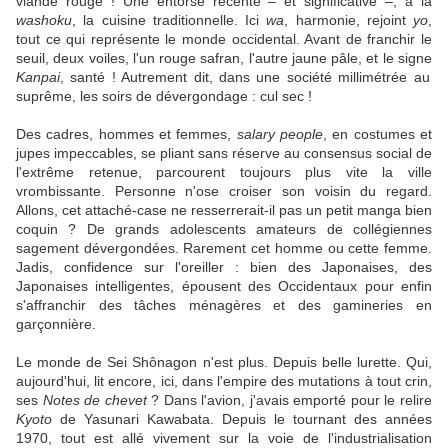
viande rouge ! Une entorse récente – et significative –, à la
washoku
, la cuisine traditionnelle. Ici
wa
, harmonie, rejoint
yo
,
tout ce qui représente le monde occidental. Avant de franchir le
seuil, deux voiles, l'un rouge safran, l'autre jaune pâle, et le signe
Kanpai
, santé ! Autrement dit, dans une société millimétrée au
suprême, les soirs de dévergondage : cul sec !
Des cadres, hommes et femmes,
salary people
, en costumes et
jupes impeccables, se pliant sans réserve au consensus social de
l'extrême retenue, parcourent toujours plus vite la ville
vrombissante. Personne n'ose croiser son voisin du regard.
Allons, cet attaché-case ne resserrerait-il pas un petit manga bien
coquin ? De grands adolescents amateurs de collégiennes
sagement dévergondées. Rarement cet homme ou cette femme.
Jadis, confidence sur l'oreiller : bien des Japonaises, des
Japonaises intelligentes, épousent des Occidentaux pour enfin
s'affranchir des tâches ménagères et des gamineries en
garçonnière.
Le monde de Sei Shônagon n'est plus. Depuis belle lurette. Qui,
aujourd'hui, lit encore, ici, dans l'empire des mutations à tout crin,
ses
Notes de chevet
? Dans l'avion, j'avais emporté pour le relire
Kyoto
de Yasunari Kawabata. Depuis le tournant des années
1970, tout est allé vivement sur la voie de l'industrialisation