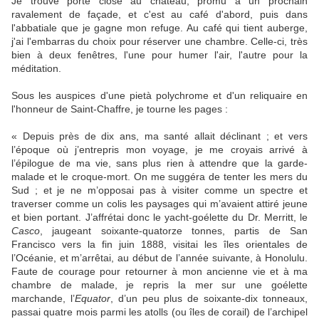
Je trouve porte close au château, promu à un prochain
ravalement de façade, et c'est au café d'abord, puis dans
l'abbatiale que je gagne mon refuge. Au café qui tient auberge,
j'ai l'embarras du choix pour réserver une chambre. Celle-ci, très
bien à deux fenêtres, l'une pour humer l'air, l'autre pour la
méditation.
Sous les auspices d'une pietà polychrome et d'un reliquaire en
l'honneur de Saint-Chaffre, je tourne les pages :
« Depuis près de dix ans, ma santé allait déclinant ; et vers
l’époque où j’entrepris mon voyage, je me croyais arrivé à
l’épilogue de ma vie, sans plus rien à attendre que la garde-
malade et le croque-mort. On me suggéra de tenter les mers du
Sud ; et je ne m’opposai pas à visiter comme un spectre et
traverser comme un colis les paysages qui m’avaient attiré jeune
et bien portant. J’affrétai donc le yacht-goélette du Dr. Merritt, le
Casco
, jaugeant soixante-quatorze tonnes, partis de San
Francisco vers la fin juin 1888, visitai les îles orientales de
l’Océanie, et m’arrêtai, au début de l’année suivante, à Honolulu.
Faute de courage pour retourner à mon ancienne vie et à ma
chambre de malade, je repris la mer sur une goélette
marchande, l’
Equator
, d’un peu plus de soixante-dix tonneaux,
passai quatre mois parmi les atolls (ou îles de corail) de l’archipel