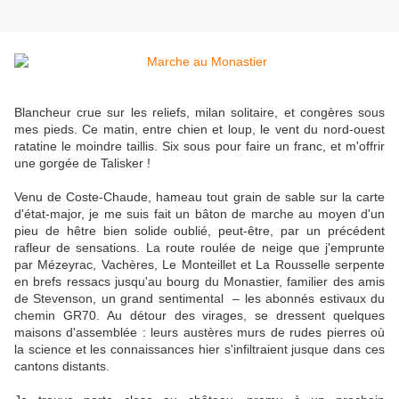
Blancheur crue sur les reliefs, milan solitaire, et congères sous
mes pieds. Ce matin, entre chien et loup, le vent du nord-ouest
ratatine le moindre taillis. Six sous pour faire un franc, et m'offrir
une gorgée de Talisker !
Venu de Coste-Chaude, hameau tout grain de sable sur la carte
d'état-major, je me suis fait un bâton de marche au moyen d'un
pieu de hêtre bien solide oublié, peut-être, par un précédent
rafleur de sensations. La route roulée de neige que j'emprunte
par Mézeyrac, Vachères, Le Monteillet et La Rousselle serpente
en brefs ressacs jusqu'au bourg du Monastier, familier des amis
de Stevenson, un grand sentimental – les abonnés estivaux du
chemin GR70. Au détour des virages, se dressent quelques
maisons d'assemblée : leurs austères murs de rudes pierres où
la science et les connaissances hier s'infiltraient jusque dans ces
cantons distants.