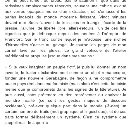
On ne peut fumer, du tabac, pas le saumon !, que dans de
rarissimes emplacements réservés, souvent une cabine exiguë
aux verres opaques munie d'un extracteur, où s'entassent les
parias indexés du monde moderne finissant. Vingt minutes
devant moi. Sous l'auvent de trois pins en triangle, écarté de la
presse, j'allume, de liberté libre, allers-retours, l'un de ces fins
cigarillos que je débusque depuis des années à l'aéroport de
Francfort. Sur le tronc contre lequel je m'adosse, une nichée
d'hirondelles s'active au gavage. Je tourne les pages de mon
carnet lavé par les pluies. Le grand véhicule de l'atelier
méridional se propulse jusque dans mes mains :
« Si je veux imaginer un peuple fictif, je puis lui donner un nom
inventé, le traiter déclarativement comme un objet romanesque,
fonder une nouvelle Garabagne, de façon à ne compromettre
aucun pays réel dans ma fantaisie (mais alors c'est cette fantaisie
même que je compromets dans les signes de la littérature). Je
puis aussi, sans prétendre en rien représenter ou analyser la
moindre réalité (ce sont les gestes majeurs du discours
occidental), prélever quelque part dans le monde (
là-bas
) un
certain nombre de traits (mot graphique et linguistique), et de ces
traits former délibérément un système. C'est ce système que
j'appellerai : le Japon. »