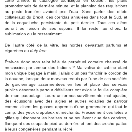
cette année, le catalogue touristique en couleur, les plans
promotionnels de dernière minute, et le planning des réquisitions
au poste frontière avaient pris l'eau. Sans parler des effets
collatéraux du Brexit, des corridas annulées dans tout le Sud, et
de la coqueluche persistante du petit dernier. Tous ces aléas
auront eu raison de ses espoirs. Il lui reste, au choix, la
sublimation ou le ressentiment.
De l'autre côté de la vitre, les hordes dévastant parfums et
cigarettes au
duty free
.
Était-ce donc mon teint hâlé de perpétuel corsaire chaussé de
mocassins par amour des Indiens ? Ma valise de cabine étant
mon unique bagage à main, j'allais d'un pas franchir le cordon de
la douane, lorsque deux morveux requis par l'une de ces sociétés
de gardiennage assermentées en lieu et place des services
publics désormais partout défaillants ont exigé la fouille complète
de mon paquetage. Leurs uniformes-survêtements mal ajustés,
des écussons avec des aigles et autres volatiles
de partout
comme disent les gosses apprentis d'une grammaire qui fout le
camp, des yeux crapuleux et méchants. Précisément ces têtes à
gifles qui tisonnent les braises et ne soulèvent que des cendres,
flanquent des coups de pied au derrière et font des croche-pattes
à leurs congénères pendant la récré.