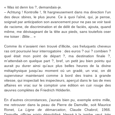
« Was ist denn los ?, demandais-je.
– Achtung ! Kontrolle !, fit hargneusement dans ma direction l'un
des deux sbires, le plus jeune. Ce à quoi l'aîné, qui, je pense,
soignait par anticipation son avancement pour ne pas se voir taxé
de racisme, de discrimination et de délit de faciès, ajouta, quand
même, me dévisageant de la tête aux pieds, sans toutefois oser
me toiser :
Bitte
... »
Comme ils n'avaient rien trouvé d'illicite, ces freluquets cheveux
ras ont poursuivi leur interrogatoire : des euros ? oui ? combien ?
quel était mon point de départ ?, ma destination finale ?,
m'attendait-on quelque part ?, bref, un petit jeu bien pointu qui
aurait pu durer ainsi qu'aux plus belles heures de la divine
métaphysique jusqu'au moment où un gradé, un vrai, on dit
superviseur
maintenant comme à bord des trains à grande
vitesse, qui inspectait les inspecteurs, aperçut dans le tas de mes
affaires en vrac sur le comptoir une édition en cuir rouge des
œuvres complètes de Friedrich Hölderlin.
En d'autres circonstances, j'aurais bien pu, exemple entre mille,
me retrouver dans la peau de Pierre de Damville, soit Maurice
Ronet
, La Ligne de démarcation
, Claude Chabrol, 1966.
Damville, officier aristo démobilisé, blessé à la jambe, veut, très