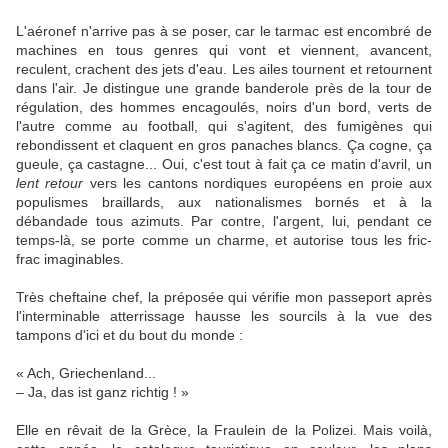
L'aéronef n'arrive pas à se poser, car le tarmac est encombré de
machines en tous genres qui vont et viennent, avancent,
reculent, crachent des jets d'eau. Les ailes tournent et retournent
dans l'air. Je distingue une grande banderole près de la tour de
régulation, des hommes encagoulés, noirs d'un bord, verts de
l'autre comme au football, qui s'agitent, des fumigènes qui
rebondissent et claquent en gros panaches blancs. Ça cogne, ça
gueule, ça castagne... Oui, c'est tout à fait ça ce matin d'avril, un
lent retour
vers les cantons nordiques européens en proie aux
populismes braillards, aux nationalismes bornés et à la
débandade tous azimuts. Par contre, l'argent, lui, pendant ce
temps-là, se porte comme un charme, et autorise tous les fric-
frac imaginables.
Très cheftaine chef, la préposée qui vérifie mon passeport après
l'interminable atterrissage hausse les sourcils à la vue des
tampons d'ici et du bout du monde :
« Ach, Griechenland...
– Ja, das ist ganz richtig ! »
Elle en rêvait de la Grèce, la Fraulein de la Polizei. Mais voilà,