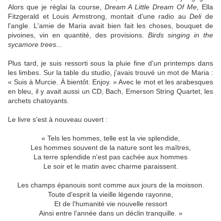
Alors que je réglai la course,
Dream A Little Dream Of Me,
Ella
Fitzgerald et Louis Armstrong, montait d'une radio au
Deli
de
l'angle. L'amie de Maria avait bien fait les choses, bouquet de
pivoines, vin en quantité, des provisions.
Birds singing in the
sycamore trees...
Plus tard, je suis ressorti sous la pluie fine d'un printemps dans
les limbes. Sur la table du studio, j'avais trouvé un mot de Maria :
« Suis à Murcie. À bientôt. Enjoy. » Avec le mot et les arabesques
en bleu, il y avait aussi un CD, Bach, Emerson String Quartet, les
archets chatoyants.
Le livre s'est à nouveau ouvert :
« Tels les hommes, telle est la vie splendide,
Les hommes souvent de la nature sont les maîtres,
La terre splendide n'est pas cachée aux hommes
Le soir et le matin avec charme paraissent.
Les champs épanouis sont comme aux jours de la moisson.
Toute d'esprit la vieille légende rayonne,
Et de l'humanité vie nouvelle ressort
Ainsi entre l'année dans un déclin tranquille. »