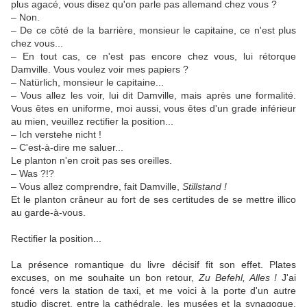
plus agacé, vous disez qu'on parle pas allemand chez vous ?
– Non.
– De ce côté de la barrière, monsieur le capitaine, ce n'est plus
chez vous...
– En tout cas, ce n'est pas encore chez vous, lui rétorque
Damville. Vous voulez voir mes papiers ?
– Natürlich, monsieur le capitaine...
– Vous allez les voir, lui dit Damville, mais après une formalité.
Vous êtes en uniforme, moi aussi, vous êtes d'un grade inférieur
au mien, veuillez rectifier la position...
– Ich verstehe nicht !
– C'est-à-dire me saluer...
Le planton n'en croit pas ses oreilles.
– Was ?!?
– Vous allez comprendre, fait Damville,
Stillstand
!
Et le planton crâneur au fort de ses certitudes de se mettre illico
au garde-à-vous.
Rectifier la position...
La présence romantique du livre décisif fit son effet. Plates
excuses, on me souhaite un bon retour,
Zu Befehl, Alles
!
J'ai
foncé vers la station de taxi, et me voici à la porte d'un autre
studio discret, entre la cathédrale, les musées et la synagogue.