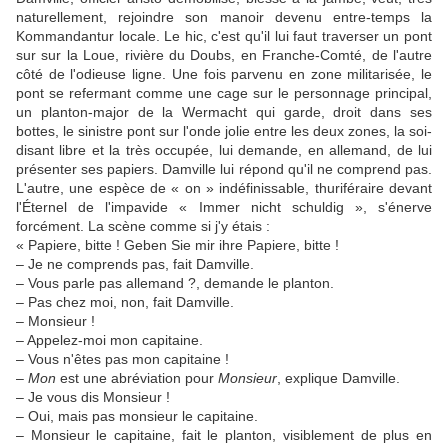
naturellement, rejoindre son manoir devenu entre-temps la
Kommandantur locale. Le hic, c'est qu'il lui faut traverser un pont
sur sur la Loue, rivière du Doubs, en Franche-Comté, de l'autre
côté de l'odieuse ligne. Une fois parvenu en zone militarisée, le
pont se refermant comme une cage sur le personnage principal,
un planton-major de la Wermacht qui garde, droit dans ses
bottes, le sinistre pont sur l'onde jolie entre les deux zones, la soi-
disant libre et la très occupée, lui demande, en allemand, de lui
présenter ses papiers. Damville lui répond qu'il ne comprend pas.
L'autre, une espèce de « on » indéfinissable, thuriféraire devant
l'Éternel de l'impavide « Immer nicht schuldig », s'énerve
forcément. La scène comme si j'y étais :
« Papiere, bitte ! Geben Sie mir ihre Papiere, bitte !
– Je ne comprends pas, fait Damville.
– Vous parle pas allemand ?, demande le planton.
– Pas chez moi, non, fait Damville.
– Monsieur !
– Appelez-moi mon capitaine.
– Vous n'êtes pas mon capitaine !
–
Mon
est une abréviation pour
Monsieur
, explique Damville.
– Je vous dis Monsieur !
– Oui, mais pas monsieur le capitaine.
– Monsieur le capitaine, fait le planton, visiblement de plus en