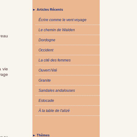
► Articles Récents
Écrire comme le vent voyage
Le chemin de Walden
rreau
Dordogne
Occident
La cité des femmes
 vie
Ouvert l'été
oyage
Granite
Sandales andalouses
Estocade
À la table de l'alizé
► Thèmes