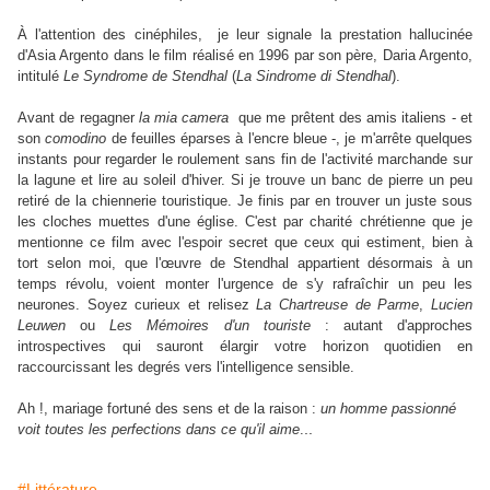
À l'attention des cinéphiles, je leur signale la prestation hallucinée
d'Asia Argento dans le film réalisé en 1996 par son père, Daria Argento,
intitulé
Le Syndrome de Stendhal
(
La Sindrome di Stendhal
).
Avant de regagner
la mia camera
que me prêtent des amis italiens - et
son
comodino
de feuilles éparses à l'encre bleue -, je m'arrête quelques
instants pour regarder le roulement sans fin de l'activité marchande sur
la lagune et lire au soleil d'hiver. Si je trouve un banc de pierre un peu
retiré de la chiennerie touristique. Je finis par en trouver un juste sous
les cloches muettes d'une église. C'est par charité chrétienne que je
mentionne ce film avec l'espoir secret que ceux qui estiment, bien à
tort selon moi, que l'œuvre de Stendhal appartient désormais à un
temps révolu, voient monter l'urgence de s'y rafraîchir un peu les
neurones. Soyez curieux et relisez
La Chartreuse de Parme
,
Lucien
Leuwen
ou
Les Mémoires d'un touriste
: autant d'approches
introspectives qui sauront élargir votre horizon quotidien en
raccourcissant les degrés vers l'intelligence sensible.
Ah !, mariage fortuné des sens et de la raison :
un homme passionné
..
voit toutes les perfections dans ce qu'il aime
.
#Littérature