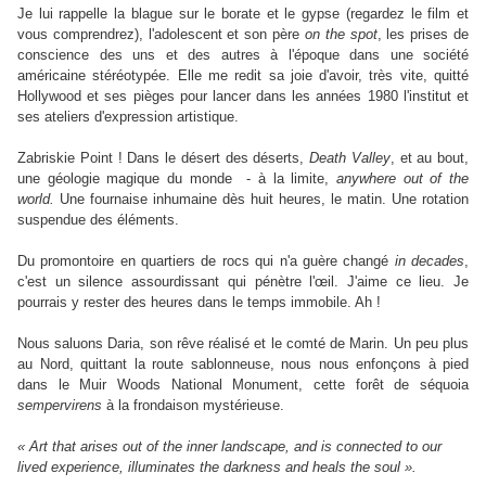
Je lui rappelle la blague sur le borate et le gypse (regardez le film et
vous comprendrez), l'adolescent et son père
on the spot
, les prises de
conscience des uns et des autres à l'époque dans une société
américaine stéréotypée. Elle me redit sa joie d'avoir, très vite, quitté
Hollywood et ses pièges pour lancer dans les années 1980 l'institut et
ses ateliers d'expression artistique.
Zabriskie Point ! Dans le désert des déserts,
Death Valley
, et au bout,
une géologie magique du monde - à la limite,
anywhere out of the
world.
Une fournaise inhumaine dès huit heures, le matin. Une rotation
suspendue des éléments.
Du promontoire en quartiers de rocs qui n'a guère changé
in decades
,
c'est un silence assourdissant qui pénètre l'œil. J'aime ce lieu. Je
pourrais y rester des heures dans le temps immobile. Ah !
Nous saluons Daria, son rêve réalisé et le comté de Marin. Un peu plus
au Nord, quittant la route sablonneuse, nous nous enfonçons à pied
dans le Muir Woods National Monument, cette forêt de séquoia
sempervirens
à la frondaison mystérieuse.
« Art that arises out of the inner landscape, and is connected to our
lived experience, illuminates the darkness and heals the soul ».