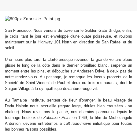
San Francisco. Nous venons de traverser le Golden Gate Bridge, enfin,
je crois, tant le jour est enveloppé d'une ouate poisseuse, et roulons
maintenant sur la Highway 101 North en direction de San Rafael et du
soleil.
Une heure plus tard, la clarté presque revenue, la grande voiture bleue
glisse le long de la côte dans le dernier brouillard blanc, serpente un
moment entre les pins, et débouche sur Andersen Drive, à deux pas de
notre rendez-vous. Au passage, je remarque les locaux proprets de la
Société de Saint-Vincent de Paul et deux ou trois restaurants, dont le
Saigon Village à la sympathique devanture rouge vif.
Au Tamalpa Institute, senteur de fleur d'oranger, le beau visage de
Daria Halprin nous accueille (regard large, ridules bien creusées - sa
chaleur). Nous revisitons le passé, nos chemins parcourus depuis le
tournage houleux de
Zabriskie Point
en 1969, le film de Michelangelo
Antonioni devenu entretemps
a cult road-movie
initiatique pour toutes
les bonnes raisons possibles.