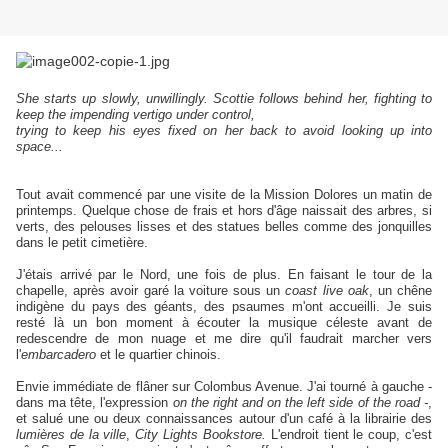
She starts up slowly, unwillingly. Scottie follows behind her, fighting to
keep the impending vertigo under control,
trying to keep his eyes fixed on her back to avoid looking up into
space...
Tout avait commencé par une visite de
la Mission Dolores un matin de
printemps. Quelque chose de frais et hors d'âge naissait des arbres, si
verts, des pelouses lisses et des statues belles comme des jonquilles
dans le petit cimetière.
J'étais arrivé par le Nord, une fois de plus. En faisant le tour de la
chapelle, après avoir garé la voiture sous un
coast live oak
, un chêne
indigène du pays des géants, des psaumes m'ont accueilli. Je suis
resté là un bon moment à écouter la musique céleste avant de
redescendre de mon nuage et me dire qu'il faudrait marcher vers
l'
embarcadero
et le quartier chinois.
Envie immédiate de flâner sur Colombus Avenue. J'ai tourné à gauche -
dans ma tête, l'expression
on the right and on the left side of the road -
,
et salué une ou deux connaissances autour d'un café à la librairie des
lumières de la ville
,
City Lights Bookstore.
L'endroit tient le coup, c'est