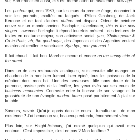
sûr, San Francisco aussi, et s'est même offert un ravalement
new age.
Les
posters
qui, vers 1969, sur les murs du premier étage, donnaient à
voir les portraits, exaltés ou fatigués, d'Allen Ginsberg, de Jack
Kerouac et de tant d'autres
drifters
ont disparu. Odeur de peinture
neuve sur un monde ancien. S'adapter, s'acclimater,
this is the new
slogan
. Lawrence Ferlinghetti répond toutefois présent : des lectures de
textes en nocturne majeur, son activisme social,
yes, Shakespeare &
Co in Paris, ah, the good days
, des Japonais et des Argentins veulent
maintenant renifler le sanctuaire.
Bye-bye, see you next !
Il fait chaud. Il fait bon. Marcher encore et encore
on the sunny side of
the street
.
Dans un de ces restaurants asiatiques, s
uis ensuite allé manger un
chaudron de la mer bien fumant, bien épicé, tous les poissons de la
création dans mon bol. Une des serveuses, fille sans doute de la
patronne, assise près de la fenêtre, les yeux rivés sur ses cours de
business economics.
Contraste entre la finesse de son visage et la
grossièreté de son évangile
modern times
posé parfaitement à plat sur
la table.
Saveurs, savoir. Qu'ai-je appris dans le cours - tumultueux - de mon
existence ? J'ai beaucoup vu, beaucoup entendu, énormément vécu.
Plus loin, sur Haight-Ashbury, j'ai croisé quelqu'un qui avait mes
contours. C'est impossible, n'est-ce pas ? Mon fantôme ?