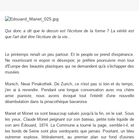
Qui donc a dit que le dessin est l'écriture de la forme ? La vérité est
que l'art doit être l'écriture de la vie...
Le printemps renaît un peu partout. Et le peuple se prend d'espérance.
Ne nourrissant ni espoir ni désespoir, je préfère poursuivre mon tour
d'Europe des beautés plastiques qui ne demandent qu'à s'échapper des
musées.
Munich, Neue Pinakothek. De Zurich, ce n'est pas si loin et du temps,
j'en ai à revendre. Pendant une longue conversation avec ma chère
amie pianiste, nous avons évoqué tout l'intérêt d'une nouvelle
déambulation dans la pinacothèque bavaroise.
Manet et Monet se sont beaucoup salués jusqu'à la fin, on le sait. Sous
les yeux,
Claude Monet peignant sur son bateau
, petite toile liquide de
son ami Édouard, 1874. La Commune a tourné la page, semble-t-il, et
les bords de Seine sont plus verdoyants que jamais. Pourtant, un bleu
outremer explose, littéralement, au premier plan sur fond d'usines