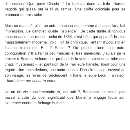
distanciées. Que peint Claude ? Le tableau dans la toile. Barque
pagode qui glisse sur le fil du temps. Une coiffe coloniale pour se
prémunir du frais soleil.
Mais ce matin-là, c'est un autre chapeau qui, comme à chaque fois, fait
impression. Ce canotier, quelle insolence ! De cette trinité d'individus
chacun dans son monde, celui de 1868, c'est Léon qui apparaît le plus
magistralement moderne. Voici, dit la chronique, l'enfant d'Édouard en
filiation biologique. Est ? Serait ? Ou produit d'une tout autre
configuration ? Il a l'air si peu français et très américain. J'aurais pu le
croiser à Boston. Velours noir profond de la veste - ainsi de la robe des
chats mystérieux -, et pantalon de la meilleure flanelle. Idéal pour une
régate. Une main dedans, une main dehors. Dans le triangle inversé de
son visage, les rêves de l'adolescent. Il flâne, le jeune Léon. Il a raison
:
hard times are about to come
.
Un an de vie supplémentaire et, qui sait ?, Baudelaire ne serait pas
passé à côté du duel significatif que Manet a engagé toute son
existence contre le freinage humain.