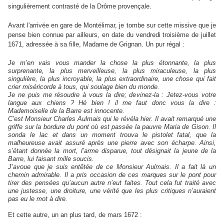
singulièrement contrasté de la Drôme provençale.
Avant l'arrivée en gare de Montélimar, je tombe sur cette missive que je
pense bien connue par ailleurs, en date du vendredi troisième de juillet
1671, adressée à sa fille, Madame de Grignan. Un pur régal :
Je m’en vais vous mander la chose la plus étonnante, la plus
surprenante, la plus merveilleuse, la plus miraculeuse, la plus
singulière, la plus incroyable, la plus extraordinaire, une chose qui fait
crier miséricorde à tous, qui soulage bien du monde.
Je ne puis me résoudre à vous la dire; devinez-la : Jetez-vous votre
langue aux chiens ? Hé bien ! il me faut donc vous la dire :
Mademoiselle de la Barre est innocente.
C’est Monsieur Charles Aulmais qui le révéla hier. Il avait remarqué une
griffe sur la bordure du pont où est passée la pauvre Maria de Gison. Il
sonda le lac et dans un moment trouva le pistolet fatal, que la
malheureuse avait assuré après une pierre avec son écharpe. Ainsi,
s’étant donnée la mort, l’arme disparue, tout désignait la jeune de la
Barre, lui faisant mille soucis.
J’avoue que je suis entêtée de ce Monsieur Aulmais. Il a fait là un
chemin admirable. Il a pris occasion de ces marques sur le pont pour
tirer des pensées qu’aucun autre n’eut faites. Tout cela fut traité avec
une justesse, une droiture, une vérité que les plus critiques n’auraient
pas eu le mot à dire.
Et cette autre, un an plus tard, de mars 1672 :