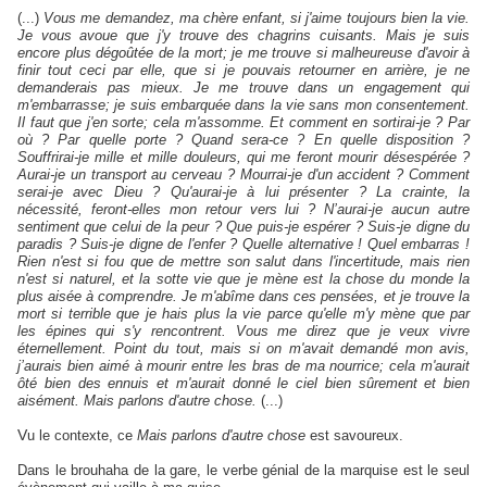
(...)
Vous me demandez, ma chère enfant, si j'aime toujours bien la vie.
Je vous avoue que j'y trouve des chagrins cuisants. Mais je suis
encore plus dégoûtée de la mort; je me trouve si malheureuse d'avoir à
finir tout ceci par elle, que si je pouvais retourner en arrière, je ne
demanderais pas mieux. Je me trouve dans un engagement qui
m'embarrasse; je suis embarquée dans la vie sans mon consentement.
Il faut que j'en sorte; cela m'assomme. Et comment en sortirai-je ? Par
où ? Par quelle porte ? Quand sera-ce ? En quelle disposition ?
Souffrirai-je mille et mille douleurs, qui me feront mourir désespérée ?
Aurai-je un transport au cerveau ? Mourrai-je d'un accident ? Comment
serai-je avec Dieu ? Qu'aurai-je à lui présenter ? La crainte, la
nécessité, feront-elles mon retour vers lui ? N’aurai-je aucun autre
sentiment que celui de la peur ? Que puis-je espérer ? Suis-je digne du
paradis ? Suis-je digne de l'enfer ? Quelle alternative ! Quel embarras !
Rien n'est si fou que de mettre son salut dans l'incertitude, mais rien
n'est si naturel, et la sotte vie que je mène est la chose du monde la
plus aisée à comprendre. Je m'abîme dans ces pensées, et je trouve la
mort si terrible que je hais plus la vie parce qu'elle m'y mène que par
les épines qui s'y rencontrent. Vous me direz que je veux vivre
éternellement. Point du tout, mais si on m'avait demandé mon avis,
j’aurais bien aimé à mourir entre les bras de ma nourrice; cela m'aurait
ôté bien des ennuis et m'aurait donné le ciel bien sûrement et bien
aisément. Mais parlons d'autre chose.
(...)
V
u le contexte, ce
Mais parlons d'autre chose
est savoureux.
Dans le brouhaha de la gare, le verbe génial de la marquise est le seul