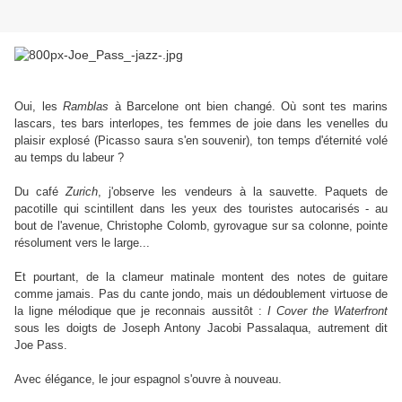
Oui, les
Ramblas
à Barcelone ont bien changé. Où sont tes marins
lascars, tes bars interlopes, tes femmes de joie dans les venelles du
plaisir explosé (Picasso saura s'en souvenir), ton temps d'éternité volé
au temps du labeur ?
Du café
Zurich
, j'observe les vendeurs à la sauvette. Paquets de
pacotille qui scintillent dans les yeux des touristes autocarisés - au
bout de l'avenue, Christophe Colomb, gyrovague sur sa colonne, pointe
résolument vers le large...
Et pourtant, de la clameur matinale montent des notes de guitare
comme jamais. Pas du cante jondo, mais un dédoublement virtuose de
la ligne mélodique que je reconnais aussitôt :
I Cover the Waterfront
sous les doigts de Joseph Antony Jacobi Passalaqua, autrement dit
Joe Pass.
Avec élégance, le jour espagnol s'ouvre à nouveau.