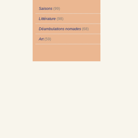
Saisons
(99)
Littérature
(98)
Déambulations nomades
(68)
Art
(59)