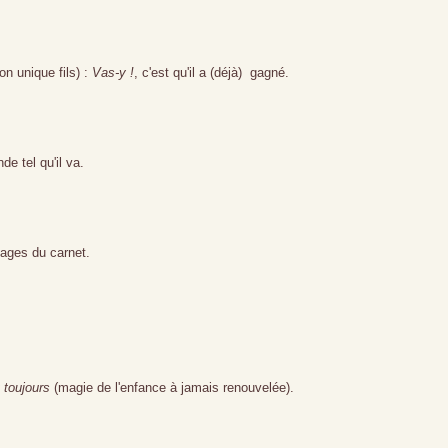
on unique fils) :
Vas-y !
, c'est qu'il a (déjà) gagné.
e tel qu'il va.
pages du carnet.
 toujours
(magie de l'enfance à jamais renouvelée).