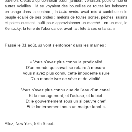
pavillon. C’était à qui donnerait bœuf, jambon, venaison, poule d’Inde et
autres volailles ; là se voyaient des bouteilles de toutes les boissons
en usage dans la contrée ; la
belle rivière
avait mis à contribution le
peuple écaillé de ses ondes ; melons de toutes sortes, pêches, raisins
et poires eussent
suffi pour approvisionner un marché ; en un mot, le
Kentucky, la terre de l’abondance, avait fait fête à ses enfants. »
Passé le 31 août,
ils
vont s'enfoncer dans les marnes :
« Vous n’avez plus connu la prodigalité
D’un monde qui savait se refaire à mesure.
Vous n’avez plus connu cette impudente usure
D’un monde ivre de sève et de vitalité.
Vous n’avez plus connu que de l’eau d’un canal.
Et le ménagement, et l’écluse, et le bief.
Et le gouvernement sous un si pauvre chef.
Et le lanternement sous un maigre fanal. »
Allez, New York, 57th Street...