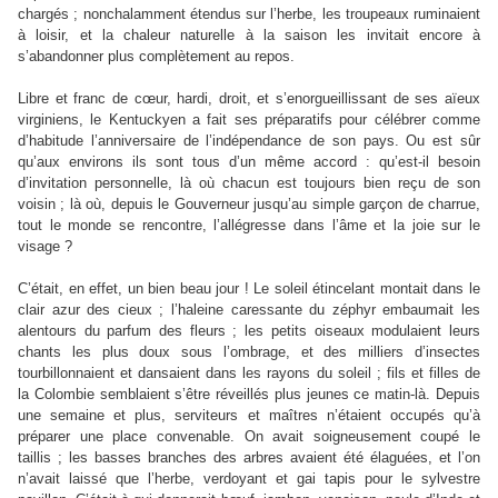
chargés ; nonchalamment étendus sur l’herbe, les troupeaux ruminaient
à loisir, et la chaleur naturelle à la saison les invitait encore à
s’abandonner plus complètement au repos.
Libre et franc de cœur, hardi, droit, et s’enorgueillissant de ses aïeux
virginiens, le Kentuckyen a fait ses préparatifs pour célébrer comme
d’habitude l’anniversaire de l’indépendance de son pays. Ou est sûr
qu’aux environs ils sont tous d’un même accord : qu’est-il besoin
d’invitation personnelle, là où chacun est toujours bien reçu de son
voisin ; là où, depuis le Gouverneur jusqu’au simple garçon de charrue,
tout le monde se rencontre, l’allégresse dans l’âme et la joie sur le
visage ?
C’était, en effet, un bien beau jour ! Le soleil étincelant montait dans le
clair azur des cieux ; l’haleine caressante du zéphyr embaumait les
alentours du parfum des fleurs ; les petits oiseaux modulaient leurs
chants les plus doux sous l’ombrage, et des milliers d’insectes
tourbillonnaient et dansaient dans les rayons du soleil ; fils et filles de
la Colombie semblaient s’être réveillés plus jeunes ce matin-là. Depuis
une semaine et plus, serviteurs et maîtres n’étaient occupés qu’à
préparer une place convenable. On avait soigneusement coupé le
taillis ; les basses branches des arbres avaient été élaguées, et l’on
n’avait laissé que l’herbe, verdoyant et gai tapis pour le sylvestre