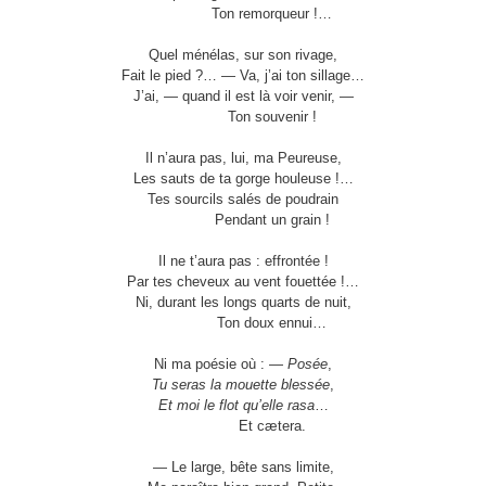
Ton remorqueur !…
Quel ménélas, sur son rivage,
Fait le pied ?… — Va, j’ai ton sillage…
J’ai, — quand il est là voir venir, —
Ton souvenir !
Il n’aura pas, lui, ma Peureuse,
Les sauts de ta gorge houleuse !…
Tes sourcils salés de poudrain
Pendant un grain !
Il ne t’aura pas : effrontée !
Par tes cheveux au vent fouettée !…
Ni, durant les longs quarts de nuit,
Ton doux ennui…
Ni ma poésie où : —
Posée
,
Tu seras la mouette blessée
,
Et moi le flot qu’elle rasa
…
Et cætera.
— Le large, bête sans limite,