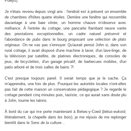
Powys).
Je n'étais revenu depuis vingt ans : l'endroit est à présent un ensemble
de chambres d'hôtes quatre étoiles. Derrière une fenêtre qui ressemble
davantage à une baie vitrée, un homme chauve m'observe avec
méfiance. À l'entrée du
cottage
, une pancarte flambant neuve vante
des prestations
exceptionnelles
, un cadre naturel
préservé
et
l'abondance de
pubs
dans le bourg proposant une
sélection de plats
originaux.
On ne vas pas s'ennuyer. Qu'aurait pensé John si, dans son
rural cottage, il avait disposé d'une machine à laver, d'un lave-linge, de
la télévision par satellite, de platines électroniques, de consoles de
jeux, de bicyclettes, d'un garage privatif, de barbecues mobiles, d'un
patio arboré et de trois salles de bains ?!
C'est presque toujours pareil. Il serait temps que je le sache. Ça
m'apprendra, une fois de plus. Pourquoi les autorités locales n'ont-elles
pas fait de cette maison un conservatoire pédagogique ? Je regarde le
cottage
pendant cinq minutes puis, taoïste, ce qui aurait sans doute plu
à John, tourne les talons.
À bord du car qui me porte maintenant à Betws-y-Coed (
bétus-eukoïd
,
littéralement,
la chapelle dans les bois
), je me réjouis de me replonger
bientôt dans le
Sens de la culture
...