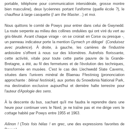
portable, téléphone pour communication intersidérale, grosse montre
bien masculine), deux lycéennes portant l'uniforme (quelle école ?), le
chauffeur à large casquette (
I am the Master
...) et moi.
Nous quittons le comté de Powys pour entrer dans celui de Gwynedd.
La route serpente au milieu des collines ondulées qui ont viré du vert au
gris-bleuté. Avant chaque virage - on se croirait en Corse ou presque -,
un panneau indicateur porte la mention
Gyrrwch yn ddiogel
(
Conduisez
avec prudence
). À droite, à gauche, les carrières de l'industrie
ardoisière s'offrent à nous sur des kilomètres. Autrefois florissante,
cette activité, vitale pour toute cette partie pauvre de la Grande-
Bretagne, a été, au fil des fermetures et de l'évolution des techniques,
transformée en musées. C'est le cas des Llechwedd Slate Caverns,
situées dans l'univers minéral de Blaenau Ffestiniog (prononciation
approchante :
blénaï festiniok
), aux portes du Snowdonia National Park,
ma destination exclusive aujourd'hui et dernière halte terrestre pour
l'auteur d'
Apologie des sens
.
À la descente du bus, sachant qu'il me faudra le reprendre dans une
heure pour continuer vers le Nord, je ne traîne pas et me dirige vers le
cottage
habité par Powys entre 1955 et 1963.
Ailinon !
(
Trois fois hélas !
en grec, une des expressions favorites de