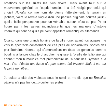
notations sur les sujets les plus divers, mais avant tout sur le
mouvement général de l'esprit humain. Il a été rédigé par celui qui
choisit
Novalis
comme nom de plume (littéralement, le terrain en
jachère, voire le
terrain vague
d'où une pensée originale pourrait jaillir -
quelle belle perspective pour un véritable auteur, n'est-ce pas ?), et
figure parmi les astres incandescents que les manuels d'histoire
littéraire qui font ce qu'ils peuvent appellent romantiques allemands.
Quand, dans une grande librairie de la ville rose, avant nos agapes, je
vois le spectacle consternant de ces piles de non-œuvres sorties des
prix littéraires récents qui s'amoncellent en têtes de gondoles comme
boudins à l'ancre chez le charcutier, je glisse à l'oreille de la libraire qui
connaît mon humour ce mot prémonitoire de l'auteur des
Hymnes à la
nuit
:
l’art
d’écrire
des livres
n’a
pas
encore
été
inventé
. Mais il est sur
le point de l’être...
Je quitte la cité des violettes sous le soleil et me dis que ce
Brouillon
général
n'a pas fini de...brouiller les pistes.
#Littérature