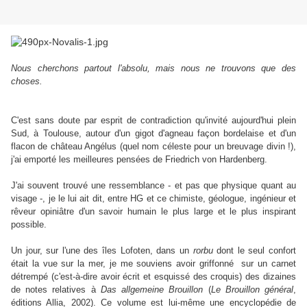
Nous cherchons partout l'absolu, mais nous ne trouvons que des
choses.
C'est sans doute par esprit de contradiction qu'invité aujourd'hui plein
Sud, à Toulouse, autour d'un gigot d'agneau façon bordelaise et d'un
flacon de château Angélus (quel nom céleste pour un breuvage divin !),
j'ai emporté les meilleures pensées de Friedrich von Hardenberg.
J'ai souvent trouvé une ressemblance - et pas que physique quant au
visage -, je le lui ait dit, entre HG et ce chimiste, géologue, ingénieur et
rêveur opiniâtre d'un savoir humain le plus large et le plus inspirant
possible.
Un jour, sur l'une des îles Lofoten, dans un
rorbu
dont le seul confort
était la vue sur la mer, je me souviens avoir griffonné sur un carnet
détrempé (c'est-à-dire avoir écrit et esquissé des croquis) des dizaines
de notes relatives à
Das allgemeine Brouillon
(
Le Brouillon général
,
éditions Allia, 2002). Ce volume est lui-même une encyclopédie de