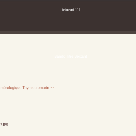
umérologique
Thym et romarin >>