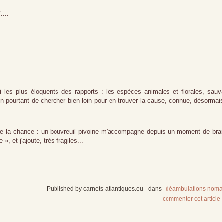
....
ci les plus éloquents des rapports : les espèces animales et florales, sau
pourtant de chercher bien loin pour en trouver la cause, connue, désormai
s, de la chance : un bouvreuil pivoine m'accompagne depuis un moment de br
 et j'ajoute, très fragiles...
Published by carnets-atlantiques.eu
-
dans
déambulations nom
commenter cet article