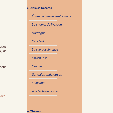
► Articles Récents
Écrire comme le vent voyage
Le chemin de Walden
Dordogne
Occident
vages
La cité des femmes
s, de
Ouvert l'été
Granite
anche
Sandales andalouses
Estocade
À la table de l'alizé
ades
…
► Thèmes