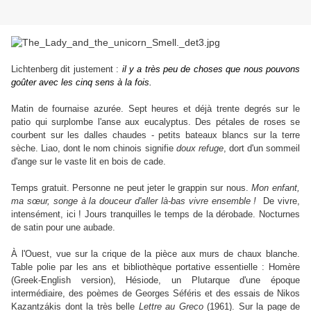
Lichtenberg dit justement :
il y a très peu de choses que nous pouvons
goûter avec les cinq sens à la fois
.
Matin de fournaise azurée. Sept heures et déjà trente degrés sur le
patio qui surplombe l'anse aux eucalyptus. Des pétales de roses se
courbent sur les dalles chaudes - petits bateaux blancs sur la terre
sèche. Liao, dont le nom chinois signifie
doux refuge
, dort d'un sommeil
d'ange sur le vaste lit en bois de cade.
Temps gratuit. Personne ne peut jeter le grappin sur nous.
Mon enfant,
ma sœur, songe à la douceur d'aller là-bas vivre ensemble !
De vivre,
intensément, ici ! Jours tranquilles le temps de la dérobade. Nocturnes
de satin pour une aubade.
À l'Ouest, vue sur la crique de la pièce aux murs de chaux blanche.
Table polie par les ans et bibliothèque portative essentielle : Homère
(Greek-English version), Hésiode, un Plutarque d'une époque
intermédiaire, des poèmes de Georges Séféris et des essais de Nikos
Kazantzákis dont la très belle
Lettre au Greco
(1961). Sur la page de