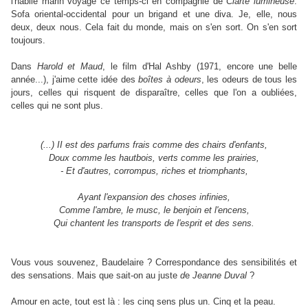
l'habile marin voyage ce temps-ci en compagnie de
Clarté lumineuse
.
Sofa oriental-occidental pour un brigand et une diva. Je, elle, nous
deux, deux nous. Cela fait du monde, mais on s'en sort. On s'en sort
toujours.
Dans
Harold et Maud
, le film d'Hal Ashby (1971, encore une belle
année...), j'aime cette idée des
boîtes à odeurs
, les odeurs de tous les
jours, celles qui risquent de disparaître, celles que l'on a oubliées,
celles qui ne sont plus.
(...) II est des parfums frais comme des chairs d'enfants,
Doux comme les hautbois, verts comme les prairies,
- Et d'autres, corrompus, riches et triomphants,
Ayant l'expansion des choses infinies,
Comme l'ambre, le musc, le benjoin et l'encens,
Qui chantent les transports de l'esprit et des sens.
Vous vous souvenez, Baudelaire ? Correspondance des sensibilités et
des sensations. Mais que sait-on au juste
d
e
Jeanne Duval
?
Amour en acte, tout est là : les cinq sens plus un. Cinq et la peau.