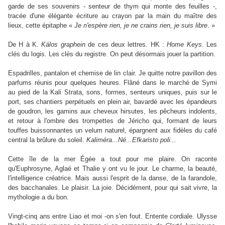
garde de ses souvenirs - senteur de thym qui monte des feuilles -,
tracée d'une élégante écriture au crayon par la main du maître des
lieux, cette épitaphe «
Je n'espère rien, je ne crains rien, je suis libre
. »
De H à K.
Kálos graphein
de ces deux lettres. HK :
Home Keys
. Les
clés du logis. Les clés du registre. On peut désormais jouer la partition.
Espadrilles, pantalon et chemise de lin clair. Je quitte notre pavillon des
parfums réunis pour quelques heures. Flâné dans le marché de Symi
au pied de la Kali Strata, sons, formes, senteurs uniques, puis sur le
port, ses chantiers perpétuels en plein air, bavardé avec les épandeurs
de goudron, les gamins aux cheveux hirsutes, les pêcheurs indolents,
et retour à l'ombre des trompettes de Jéricho qui, formant de leurs
touffes buissonnantes un velum naturel, épargnent aux fidèles du café
central la brûlure du soleil.
Kaliméra...Né...Efkaristo poli...
Cette île de la mer Égée a tout pour me plaire. On raconte
qu'Euphrosyne, Aglaé et Thalie y ont vu le jour. Le charme, la beauté,
l'intelligence créatrice. Mais aussi l'esprit de la danse, de la farandole,
des bacchanales. Le plaisir. La joie. Décidément, pour qui sait vivre, la
mythologie a du bon.
Vingt-cinq ans entre Liao et moi -on s'en fout. Entente cordiale. Ulysse