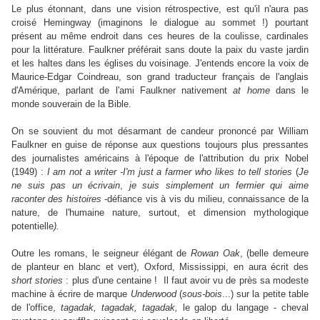
Le plus étonnant, dans une vision rétrospective, est qu'il n'aura pas
croisé Hemingway (imaginons le dialogue au sommet !) pourtant
présent au même endroit dans ces heures de la coulisse, cardinales
pour la littérature. Faulkner préférait sans doute la paix du vaste jardin
et les haltes dans les églises du voisinage. J'entends encore la voix de
Maurice-Edgar Coindreau, son grand traducteur français de l'anglais
d'Amérique, parlant de l'ami Faulkner nativement
at home
dans le
monde souverain de la Bible.
On se souvient du mot désarmant de candeur prononcé par William
Faulkner en guise de réponse aux questions toujours plus pressantes
des journalistes américains à l'époque de l'attribution du prix Nobel
(1949) :
I am not a writer -I'm just a farmer who likes to tell stories
(
Je
ne suis pas un écrivain
,
je suis simplement un fermier
qui aime
raconter des histoires
-défiance vis à vis du milieu, connaissance de la
nature, de l'humaine nature, surtout, et dimension mythologique
potentielle
).
Outre les romans, le seigneur élégant de
Rowan Oak
, (belle demeure
de planteur en blanc et vert), Oxford, Mississippi, en aura écrit des
short stories
: plus d'une centaine ! Il faut avoir vu de près sa modeste
machine à écrire de marque
Underwood
(
sous-bois
...) sur la petite table
de l'office,
tagadak, tagadak, tagadak,
le galop du langage - cheval