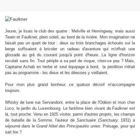
Jeune, je lisais le club des quatre : Melville et Hemingway, mais aussi
Twain et Faulkner, plein soleil, au bord de la rivière. Mon imagination ne
faisait pas un quart de tour : deux ou trois branchages échoués sur la
berge suffisaient à bricoler un radeau d'aventure qui m'offrait une
glissade au gré du courant jusqu'à point d'heure. La ligne d'horizon
reculait sans fin. Tout périple a sa part de risque, n'est-ce pas ? Mais,
Capitaine Achab en herbe et seul équipage à bord, la perdition n'était
pas au programme - les dieux et les déesses y veillaient.
Pour mon plus grand bonheur, ce quatuor décisif m'accompagne
toujours.
Whisky de lune rue Servandoni, entre la place de l'Odéon et mon cher
Luco
, le jardin du Luxembourg. Le fantôme bien vivant de Faulkner est
là, tout proche. Venu en 1925 visiter, parmi d'autres projets, les champs
de bataille de la Somme, l'auteur de
Sanctuaire
(
Sanctuary,
1931) a
séjourné dans le
Grand hôtel des Principautés unies
. Présage, pour qui
sait lire ?