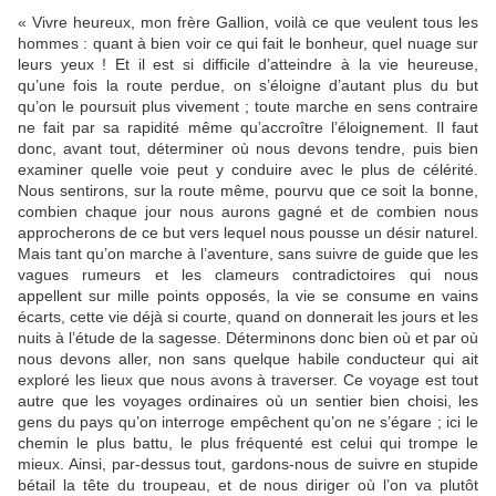
« Vivre heureux, mon frère Gallion, voilà ce que veulent tous les
hommes : quant à bien voir ce qui fait le bonheur, quel nuage sur
leurs yeux ! Et il est si difficile d’atteindre à la vie heureuse,
qu’une fois la route perdue, on s’éloigne d’autant plus du but
qu’on le poursuit plus vivement ; toute marche en sens contraire
ne fait par sa rapidité même qu’accroître l’éloignement. Il faut
donc, avant tout, déterminer où nous devons tendre, puis bien
examiner quelle voie peut y conduire avec le plus de célérité.
Nous sentirons, sur la route même, pourvu que ce soit la bonne,
combien chaque jour nous aurons gagné et de combien nous
approcherons de ce but vers lequel nous pousse un désir naturel.
Mais tant qu’on marche à l’aventure, sans suivre de guide que les
vagues rumeurs et les clameurs contradictoires qui nous
appellent sur mille points opposés, la vie se consume en vains
écarts, cette vie déjà si courte, quand on donnerait les jours et les
nuits à l’étude de la sagesse. Déterminons donc bien où et par où
nous devons aller, non sans quelque habile conducteur qui ait
exploré les lieux que nous avons à traverser. Ce voyage est tout
autre que les voyages ordinaires où un sentier bien choisi, les
gens du pays qu’on interroge empêchent qu’on ne s’égare ; ici le
chemin le plus battu, le plus fréquenté est celui qui trompe le
mieux. Ainsi, par-dessus tout, gardons-nous de suivre en stupide
bétail la tête du troupeau, et de nous diriger où l’on va plutôt