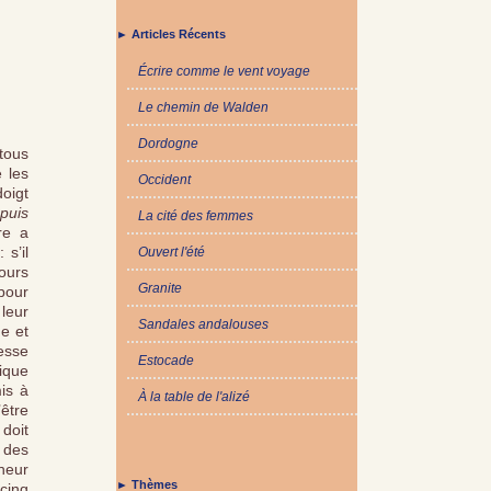
► Articles Récents
Écrire comme le vent voyage
Le chemin de Walden
Dordogne
tous
 les
Occident
doigt
puis
La cité des femmes
re a
 s’il
Ouvert l'été
jours
Granite
 pour
 leur
Sandales andalouses
me et
tesse
Estocade
tique
mis à
À la table de l'alizé
’être
 doit
 des
nheur
► Thèmes
 cinq