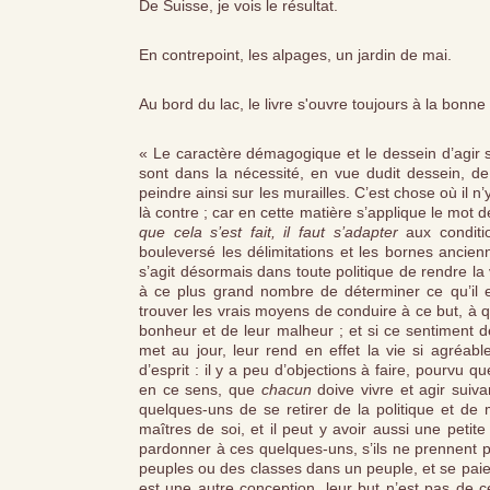
De Suisse, je vois le résultat.
En contrepoint, les alpages, un jardin de mai.
Au bord du lac, le livre s'ouvre toujours à la bonne
« Le caractère démagogique et le dessein d’agir s
sont dans la nécessité, en vue dudit dessein, de
peindre ainsi sur les murailles. C’est chose où il n
là contre ; car en cette matière s’applique le mot d
que cela s’est fait, il faut s’adapter
aux conditi
bouleversé les délimitations et les bornes ancienne
s’agit désormais dans toute politique de rendre la
à ce plus grand nombre de déterminer ce qu’il ent
trouver les vrais moyens de conduire à ce but, à quo
bonheur et de leur malheur ; et si ce sentiment de
met au jour, leur rend en effet la vie si agréabl
d’esprit : il y a peu d’objections à faire, pourvu 
en ce sens, que
chacun
doive vivre et agir suiva
quelques-uns de se retirer de la politique et de 
maîtres de soi, et il peut y avoir aussi une petit
pardonner à ces quelques-uns, s’ils ne prennent 
peuples ou des classes dans un peuple, et se paient
est une autre conception, leur but n’est pas de ce