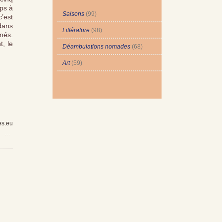
mps à
Saisons
(99)
’est
dans
Littérature
(98)
inés.
t, le
Déambulations nomades
(68)
Art
(59)
es.eu
…