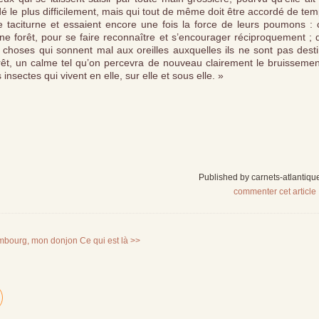
cordé le plus difficilement, mais qui tout de même doit être accordé de te
e taciturne et essaient encore une fois la force de leurs poumons : c
ne forêt, pour se faire reconnaître et s’encourager réciproquement ; 
s choses qui sonnent mal aux oreilles auxquelles ils ne sont pas dest
orêt, un calme tel qu’on percevra de nouveau clairement le bruissemen
ectes qui vivent en elle, sur elle et sous elle. »
Published by carnets-atlantiqu
commenter cet article
mbourg, mon donjon
Ce qui est là >>