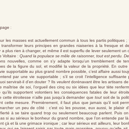
 page :
ur les masses est actuellement commun à tous les partis politiques ; 
 transformer leurs principes en grandes niaiseries à la fresque et de
’y a plus rien à changer, et même il est superflu de lever seulement un 
e Voltaire :
Quand la populace se mêle de raisonner, tout est perdu. De
ons nouvelles, comme on s’y adapte lorsqu’un tremblement de ter
s de la figure du sol, et modifié la valeur de la propriété. En outre :
 vie supportable au plus grand nombre possible, c’est affaire aussi tou
end par une vie supportable ; s’il se croit l’intelligence suffisante
i servirait-il d’en douter ? Ils
veulent
dorénavant être les artisans de
 maîtrise de soi, l’orgueil des cinq ou six idées que leur tète renfer
e qu’ils supportent volontiers les conséquences fatales de leur étroi
que cette étroitesse n’aille pas jusqu’à demander que
tout
soit de la poli
nt cette mesure. Premièrement, il faut plus que jamais qu’il soit per
marcher un peu de côté : c’est où les pousse, eux aussi, le plaisir d
e fierté à se taire quand trop ou seulement beaucoup parlent. Puis on
pas si au sérieux le bonheur du grand nombre, que l’on entende par là
 çà et là une grimace ironique ; car leur sérieux est ailleurs, leur bo
ux qui se laissent saisir par toute main grossière, pourvu qu’elle ait