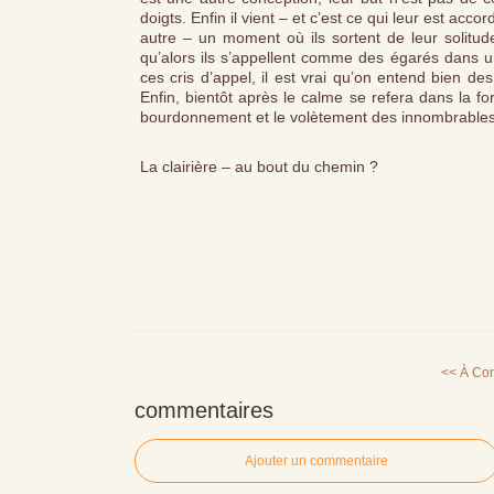
doigts. Enfin il vient – et c’est ce qui leur est ac
autre – un moment où ils sortent de leur solitud
qu’alors ils s’appellent comme des égarés dans u
ces cris d’appel, il est vrai qu’on entend bien de
Enfin, bientôt après le calme se refera dans la f
bourdonnement et le volètement des innombrables ins
La clairière – au bout du chemin ?
<< À Co
commentaires
Ajouter un commentaire