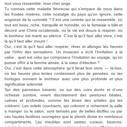
tout vous ressemble, mon cher ange.
Tu connais cette maladie fiévreuse qui s’empare de nous dans
les froides misères, cette nostalgie du pays qu’on ignore, cette
angoisse de la curiosité ? Il est une contrée qui te ressemble, où
tout est beau, riche, tranquille et honnête, où la fantaisie a bâti et
décoré une Chine occidentale, où la vie est douce à respirer, où
le bonheur est marié au silence. C’est là qu’il faut aller vivre, c’est
là qu’il faut aller mourir !
Oui, c’est là qu’il faut aller respirer, rêver et allonger les heures
par l’infini des sensations. Un musicien a écrit l’
Invitation à la
valse ;
quel est celui qui composera l’
Invitation au voyage,
qu’on
puisse offrir à la femme aimée, à la sœur d’élection ?
Oui, c’est dans cette atmosphère qu’il ferait bon vivre, — là-bas,
où les heures plus lentes contiennent plus de pensées, où les
horloges sonnent le bonheur avec une plus profonde et plus
significative solennité.
Sur des panneaux luisants, ou sur des cuirs dorés et d’une
richesse sombre, vivent discrètement des peintures béates,
calmes et profondes, comme les âmes des artistes qui les
créèrent. Les soleils couchants, qui colorent si richement la salle
à manger ou le salon, sont tamisés par de belles étoffes ou par
ces hautes fenêtres ouvragées que le plomb divise en nombreux
compartiments. Les meubles sont vastes, curieux, bizarres,