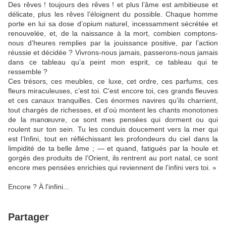
Des rêves ! toujours des rêves ! et plus l’âme est ambitieuse et
délicate, plus les rêves l’éloignent du possible. Chaque homme
porte en lui sa dose d’opium naturel, incessamment sécrétée et
renouvelée, et, de la naissance à la mort, combien comptons-
nous d’heures remplies par la jouissance positive, par l’action
réussie et décidée ? Vivrons-nous jamais, passerons-nous jamais
dans ce tableau qu’a peint mon esprit, ce tableau qui te
ressemble ?
Ces trésors, ces meubles, ce luxe, cet ordre, ces parfums, ces
fleurs miraculeuses, c’est toi. C’est encore toi, ces grands fleuves
et ces canaux tranquilles. Ces énormes navires qu’ils charrient,
tout chargés de richesses, et d’où montent les chants monotones
de la manœuvre, ce sont mes pensées qui dorment ou qui
roulent sur ton sein. Tu les conduis doucement vers la mer qui
est l’Infini, tout en réfléchissant les profondeurs du ciel dans la
limpidité de ta belle âme ; — et quand, fatigués par la houle et
gorgés des produits de l’Orient, ils rentrent au port natal, ce sont
encore mes pensées enrichies qui reviennent de l’infini vers toi. »
Encore ? À l'infini...
Partager