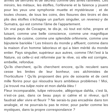
armés de serrures et de secrets comme des âmes raffinées. Les
miroirs, les métaux, les étoffes, l’orfévrerie et la faïence y jouent
pour les yeux une symphonie muette et mystérieuse ; et de
toutes choses, de tous les coins, des fissures des tiroirs et des
plis des étoffes s’échappe un parfum singulier, un
revenez-y
de
Sumatra, qui est comme l’âme de l’appartement.
Un vrai pays de Cocagne, te dis-je, où tout est riche, propre et
luisant, comme une belle conscience, comme une magnifique
batterie de cuisine, comme une splendide orfévrerie, comme une
bijouterie bariolée ! Les trésors du monde y affluent, comme dans
la maison d’un homme laborieux et qui a bien mérité du monde
entier. Pays singulier, supérieur aux autres, comme l’Art l’est à la
Nature, où celle-ci est réformée par le rêve, où elle est corrigée,
embellie, refondue.
Qu’ils cherchent, qu’ils cherchent encore, qu’ils reculent sans
cesse les limites de leur bonheur, ces alchimistes de
l’horticulture ! Qu’ils proposent des prix de soixante et de cent
mille florins pour qui résoudra leurs ambitieux problèmes ! Moi,
j’ai trouvé ma
tulipe noire
et mon
dahlia bleu !
Fleur incomparable, tulipe retrouvée, allégorique dahlia, c’est là,
n’est-ce pas, dans ce beau pays si calme et si rêveur, qu’il
faudrait aller vivre et fleurir ? Ne serais-tu pas encadrée dans ton
analogie, et ne pourrais-tu pas te mirer, pour parler comme les
mystiques, dans ta propre
correspondance ?