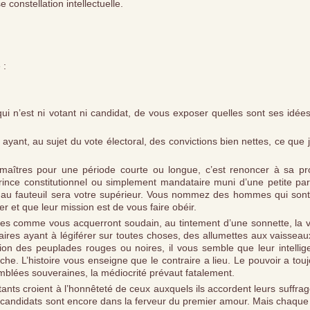
 constellation intellectuelle.
 :
n’est ni votant ni candidat, de vous exposer quelles sont ses idées
yant, au sujet du vote électoral, des convictions bien nettes, ce que j
 maîtres pour une période courte ou longue, c’est renoncer à sa pr
ince constitutionnel ou simplement mandataire muni d’une petite par
u au fauteuil sera votre supérieur. Vous nommez des hommes qui sont
er et que leur mission est de vous faire obéir.
mmes comme vous acquerront soudain, au tintement d’une sonnette, la v
ires ayant à légiférer sur toutes choses, des allumettes aux vaisseau
tion des peuplades rouges ou noires, il vous semble que leur intellig
e. L’histoire vous enseigne que le contraire a lieu. Le pouvoir a tou
emblées souveraines, la médiocrité prévaut fatalement.
tants croient à l’honnêteté de ceux auxquels ils accordent leurs suffra
les candidats sont encore dans la ferveur du premier amour. Mais chaque