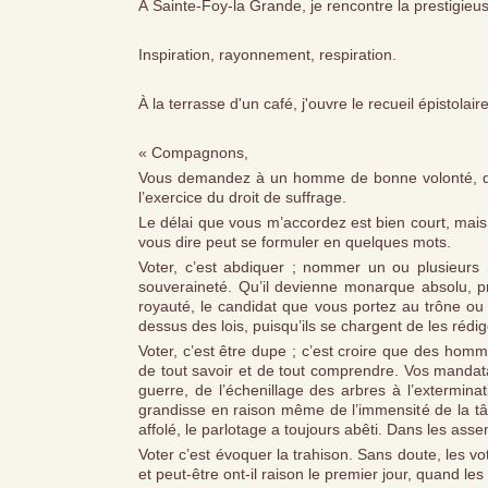
À Sainte-Foy-la Grande, je rencontre la prestigieuse
Inspiration, rayonnement, respiration.
À la terrasse d'un café, j'ouvre le recueil épistolaire
« Compagnons,
Vous demandez à un homme de bonne volonté, qui 
l’exercice du droit de suffrage.
Le délai que vous m’accordez est bien court, mais a
vous dire peut se formuler en quelques mots.
Voter, c’est abdiquer ; nommer un ou plusieurs
souveraineté. Qu’il devienne monarque absolu, pr
royauté, le candidat que vous portez au trône o
dessus des lois, puisqu’ils se chargent de les rédig
Voter, c’est être dupe ; c’est croire que des ho
de tout savoir et de tout comprendre. Vos mandata
guerre, de l’échenillage des arbres à l’extermina
grandisse en raison même de l’immensité de la tâch
affolé, le parlotage a toujours abêti. Dans les ass
Voter c’est évoquer la trahison. Sans doute, les vo
et peut-être ont-il raison le premier jour, quand 