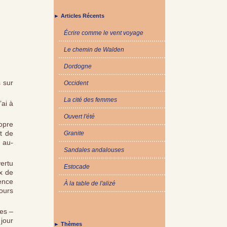
► Articles Récents
Écrire comme le vent voyage
Le chemin de Walden
Dordogne
 sur
Occident
La cité des femmes
’ai à
Ouvert l'été
opre
t de
Granite
 au-
Sandales andalouses
ertu
Estocade
x de
ence
À la table de l'alizé
jours
ges –
 jour
► Thèmes