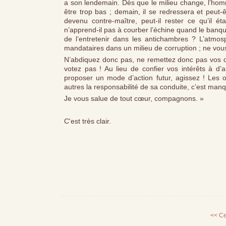
a son lendemain. Dès que le milieu change, l’homme
être trop bas ; demain, il se redressera et peut-ê
devenu contre-maître, peut-il rester ce qu’il 
n’apprend-il pas à courber l’échine quand le banquie
de l’entretenir dans les antichambres ? L’atmos
mandataires dans un milieu de corruption ; ne vou
N’abdiquez donc pas, ne remettez donc pas vos d
votez pas ! Au lieu de confier vos intérêts à d
proposer un mode d’action futur, agissez ! Les
autres la responsabilité de sa conduite, c’est manq
Je vous salue de tout cœur, compagnons. »
C'est très clair.
<< Ce