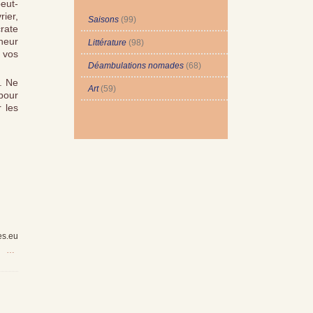
peut-
rier,
Saisons
(99)
rate
nneur
Littérature
(98)
 vos
Déambulations nomades
(68)
. Ne
Art
(59)
pour
 les
es.eu
…