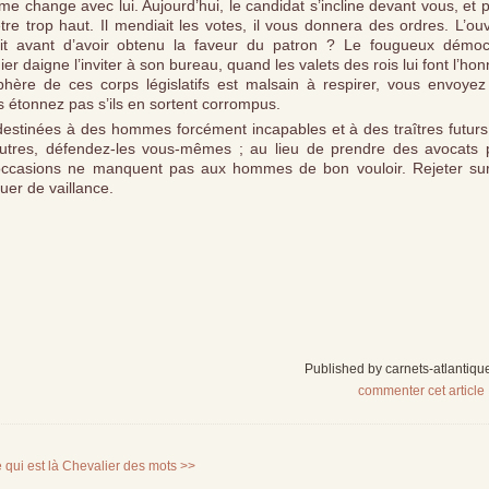
 change avec lui. Aujourd’hui, le candidat s’incline devant vous, et 
tre trop haut. Il mendiait les votes, il vous donnera des ordres. L’ouv
était avant d’avoir obtenu la faveur du patron ? Le fougueux démoc
r daigne l’inviter à son bureau, quand les valets des rois lui font l’ho
phère de ces corps législatifs est malsain à respirer, vous envoyez
s étonnez pas s’ils en sortent corrompus.
estinées à des hommes forcément incapables et à des traîtres futurs
’autres, défendez-les vous-mêmes ; au lieu de prendre des avocats 
 occasions ne manquent pas aux hommes de bon vouloir. Rejeter sur
uer de vaillance.
Published by carnets-atlantiqu
commenter cet article
 qui est là
Chevalier des mots >>