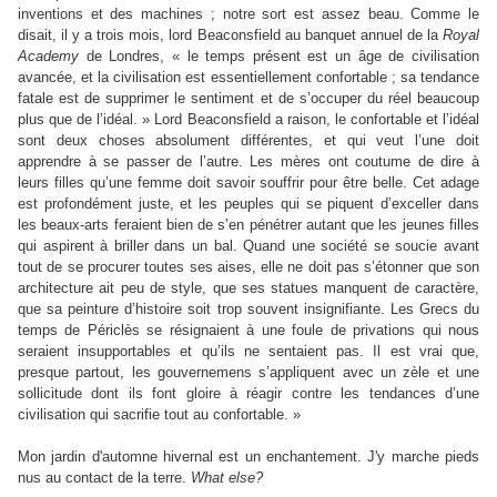
inventions et des machines ; notre sort est assez beau. Comme le
disait, il y a trois mois, lord Beaconsfield au banquet annuel de la
Royal
Academy
de Londres, « le temps présent est un âge de civilisation
avancée, et la civilisation est essentiellement confortable ; sa tendance
fatale est de supprimer le sentiment et de s’occuper du réel beaucoup
plus que de l’idéal. » Lord Beaconsfield a raison, le confortable et l’idéal
sont deux choses absolument différentes, et qui veut l’une doit
apprendre à se passer de l’autre. Les mères ont coutume de dire à
leurs filles qu’une femme doit savoir souffrir pour être belle. Cet adage
est profondément juste, et les peuples qui se piquent d’exceller dans
les beaux-arts feraient bien de s’en pénétrer autant que les jeunes filles
qui aspirent à briller dans un bal. Quand une société se soucie avant
tout de se procurer toutes ses aises, elle ne doit pas s’étonner que son
architecture ait peu de style, que ses statues manquent de caractère,
que sa peinture d’histoire soit trop souvent insignifiante. Les Grecs du
temps de Périclès se résignaient à une foule de privations qui nous
seraient insupportables et qu’ils ne sentaient pas. Il est vrai que,
presque partout, les gouvernemens s’appliquent avec un zèle et une
sollicitude dont ils font gloire à réagir contre les tendances d’une
civilisation qui sacrifie tout au confortable. »
Mon jardin d'automne hivernal est un enchantement. J'y marche pieds
nus au contact de la terre.
What else?