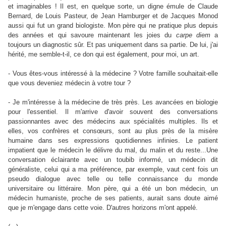
et imaginables ! Il est, en quelque sorte, un digne émule de Claude
Bernard, de Louis Pasteur, de Jean Hamburger et de Jacques Monod
aussi qui fut un grand biologiste. Mon père qui ne pratique plus depuis
des années et qui savoure maintenant les joies du
carpe diem
a
toujours un diagnostic sûr. Et pas uniquement dans sa partie. De lui, j'ai
hérité, me semble-t-il, ce don qui est également, pour moi, un art.
- Vous êtes-vous intéressé à la médecine ? Votre famille souhaitait-elle
que vous deveniez médecin à votre tour ?
- Je m'intéresse à la médecine de très près. Les avancées en biologie
pour l'essentiel. Il m'arrive d'avoir souvent des conversations
passionnantes avec des médecins aux spécialités multiples. Ils et
elles, vos confrères et consœurs, sont au plus près de la misère
humaine dans ses expressions quotidiennes infinies. Le patient
impatient que le médecin le délivre du mal, du malin et du reste...Une
conversation éclairante avec un toubib informé, un médecin dit
généraliste, celui qui a ma préférence, par exemple, vaut cent fois un
pseudo dialogue avec telle ou telle connaissance du monde
universitaire ou littéraire. Mon père, qui a été un bon médecin, un
médecin humaniste, proche de ses patients, aurait sans doute aimé
que je m'engage dans cette voie. D'autres horizons m'ont appelé.