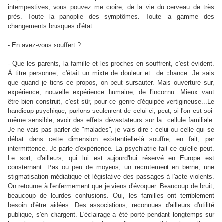
intempestives, vous pouvez me croire, de la vie du cerveau de très
près. Toute la panoplie des symptômes. Toute la gamme des
changements brusques d'état.
- En avez-vous souffert ?
- Que les parents, la famille et les proches en souffrent, c'est évident.
À titre personnel, c'était un mixte de douleur et...de chance. Je sais
que quand je tiens ce propos, on peut sursauter. Mais ouverture sur,
expérience, nouvelle expérience humaine, de l'inconnu...Mieux vaut
être bien construit, c'est sûr, pour ce genre d'équipée vertigineuse...Le
handicap psychique, parlons seulement de celui-ci, peut, si l'on est soi-
même sensible, avoir des effets dévastateurs sur la...cellule familiale.
Je ne vais pas parler de "malades", je vais dire : celui ou celle qui se
débat dans cette dimension existentielle-là souffre, en fait, par
intermittence. Je parle d'expérience. La psychiatrie fait ce qu'elle peut.
Le sort, d'ailleurs, qui lui est aujourd'hui réservé en Europe est
consternant. Pas ou peu de moyens, un recrutement en berne, une
stigmatisation médiatique et législative des passages à l'acte violents.
On retourne à l'enfermement que je viens d'évoquer. Beaucoup de bruit,
beaucoup de lourdes confusions. Oui, les familles ont terriblement
besoin d'être aidées. Des associations, reconnues d'ailleurs d'utilité
publique, s'en chargent. L'éclairage a été porté pendant longtemps sur