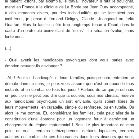
le patient -citons, par exemple, le travail, novateur, il faut le souligner,
mené en France à la clinique de La Borde par Jean Oury accompagné,
à des moments divers, par des individualités qui ne laissaient pas
indifférent, je pense à Fernand Deligny, Claude Jeangirard ou Félix
Guattari. Mais la famille a été trop longtemps tenue à l'écart dans le
cadre d'un protocole bienveillant de "soins". La situation évolue, mais
lentement.
(...)
- Quel avenir les handicapés psychiques dont vous parlez avec
émotion peuvent-ils envisager ?
- Ah ! Pour les handicapés et leurs familles, puisque notre entretien se
déroule dans ce sens, je peux vous assurer que c'est un souci de tous
instants et un combat de tous les jours ! Parlons de ce que je connais
un peu : on ne peut pas dire que la société, sous nos climats, réserve
aux handicapés psychiques un sort enviable, qu'ils soient libres de
leurs mouvements, en curatelle, simple ou renforcée, ou en tutelle. Ou
alors je me trompe. Et, considérant les familles, cela peut aller de la
constitution d'une épargne pour un logement futur à carrément un
changement du régime matrimonial ! Bon. Le plus important de mon
point de vue : certains schizophrènes, certains bipolaires, certains
autistes ont parfois de ces fulgurances dans leurs discours qui sont,