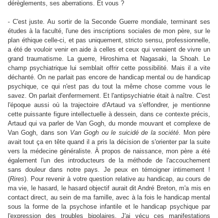
dérèglements, ses aberrations. Et vous ?
- C'est juste. Au sortir de la Seconde Guerre mondiale, terminant ses
études à la faculté, l'une des inscriptions sociales de mon père, sur le
plan éthique celle-ci, et pas uniquement, stricto sensu, professionnelle,
a été de vouloir venir en aide à celles et ceux qui venaient de vivre un
grand traumatisme. La guerre, Hiroshima et Nagasaki, la Shoah. Le
champ psychiatrique lui semblait offrir cette possibilité. Mais il a vite
déchanté. On ne parlait pas encore de handicap mental ou de handicap
psychique, ce qui n'est pas du tout la même chose comme vous le
savez. On parlait d'enfermement. Et l'antipsychiatrie était à naître. C'est
l'époque aussi où la trajectoire d'Artaud va s'effondrer, je mentionne
cette puissante figure intellectuelle à dessein, dans ce contexte précis,
Artaud qui va parler de Van Gogh, du monde mouvant et complexe de
Van Gogh, dans son
Van Gogh ou le suicidé de la société
. Mon père
avait tout ça en tête quand il a pris la décision de s'orienter par la suite
vers la médecine généraliste. À propos de naissance, mon père a été
également l'un des introducteurs de la méthode de l'accouchement
sans douleur dans notre pays. Je peux en témoigner intimement !
(
Rires
). Pour revenir à votre question relative au handicap, au cours de
ma vie, le hasard, le hasard objectif aurait dit André Breton, m'a mis en
contact direct, au sein de ma famille, avec à la fois le handicap mental
sous la forme de la psychose infantile et le handicap psychique par
l'expression des troubles bipolaires. J'ai vécu ces manifestations