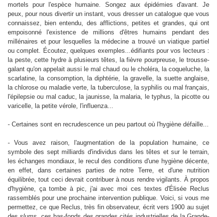
mortels pour l'espèce humaine. Songez aux épidémies d'avant. Je
peux, pour nous divertir un instant, vous dresser un catalogue que vous
connaissez, bien entendu, des afflictions, petites et grandes, qui ont
empoisonné l'existence de millions d'êtres humains pendant des
millénaires et pour lesquelles la médecine a trouvé un viatique partiel
ou complet. Écoutez, quelques exemples...édifiants pour vos lecteurs :
la peste, cette hydre à plusieurs têtes, la fièvre pourpreuse, le trousse-
galant qu'on appelait aussi le mal chaud ou le choléra, la coqueluche, la
scarlatine, la consomption, la diphtérie, la gravelle, la suette anglaise,
la chlorose ou maladie verte, la tuberculose, la syphilis ou mal français,
l'épilepsie ou mal caduc, la jaunisse, la malaria, le typhus, la picotte ou
varicelle, la petite vérole, l'influenza...
- Certaines sont en recrudescence un peu partout où l'hygiène défaille...
- Vous avez raison, l'augmentation de la population humaine, ce
symbole des sept milliards d'individus dans les têtes et sur le terrain,
les échanges mondiaux, le recul des conditions d'une hygiène décente,
en effet, dans certaines parties de notre Terre, et d'une nutrition
équilibrée, tout ceci devrait contribuer à nous rendre vigilants. À propos
d'hygiène, ça tombe à pic, j'ai avec moi ces textes d'Élisée Reclus
rassemblés pour une prochaine intervention publique. Voici, si vous me
permettez, ce que Reclus, très fin observateur, écrit vers 1900 au sujet
des
slums
, ces bas-fonds des grandes cités industrielles de la Grande-