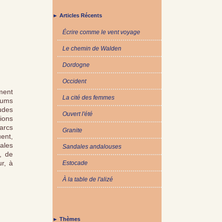
► Articles Récents
Écrire comme le vent voyage
Le chemin de Walden
Dordogne
Occident
rment
La cité des femmes
nums
udes
Ouvert l'été
ions
parcs
Granite
ent,
ales
Sandales andalouses
s, de
r, à
Estocade
À la table de l'alizé
► Thèmes