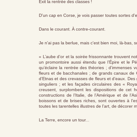
Exit la rentrée des classes !
D'un cap en Corse, je vois passer toutes sortes d'
Dans le courant. À contre-courant.
Je n'ai pas la berlue, mais c'est bien moi, là-bas, su
« L’aube d’or et la soirée frissonnante trouvent n
un promontoire aussi étendu que l’Épire et le P
qu’éclaire la rentrée des théories ; d’immenses 
fleurs et de bacchanales ; de grands canaux de
d’Etnas et des crevasses de fleurs et d’eaux. Des 
singuliers ; et les façades circulaires des « Ro
creusent, surplombent les dispositions de cet hô
constructions de l’Italie, de l’Amérique et de l’A
boissons et de brises riches, sont ouvertes à l’
toutes les tarentelles illustres de l’art, de décore
La Terre, encore un tour...