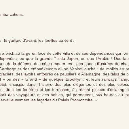
embarcations.
r le gaillard d'avant, les feuilles au vent :
otre brick au large en face de cette villa et de ses dépendances qui fo
éloponèse, ou que la grande île du Japon, ou que l’Arabie ! Des fa
vues de la défense des côtes modernes ; des dunes illustrées de cha
 Carthage et des embankments d’une Venise louche ; de molles érupt
glaciers, des lavoirs entourés de peupliers d’Allemagne, des talus de 
yal » ou des « Grand » de quelque Brooklyn ; et leurs railways flanqu
tel, choisies dans l’histoire des plus élégantes et des plus coloss
sie, dont les fenêtres et les terrasses, à présent pleines d’éclairage
esprit des voyageurs et des nobles, qui permettent, aux heures du jou
r merveilleusement les façades du Palais Promontoire. »