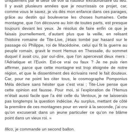
uniquement par le désir de voir la hauteur extraordinaire du lieu.
Il y avait plusieurs années que je nourrissais ce projet, car,
comme vous le savez, je vis dès mon enfance dans ces parages,
grâce au destin qui bouleverse les choses humaines. Cette
montagne, que l’on découvre au loin de toutes parts, est presque
toujours devant les yeux. Je résolus de faire enfin ce que je
faisais journellement, d’autant plus que la veille, en relisant
l’histoire romaine de Tite-Live, j’étais tombé par hasard sur le
passage où Philippe, roi de Macédoine, celui qui fit la guerre au
peuple romain, gravit le mont Hemus en Thessalie, du sommet
duquel il avait cru, par ouï-dire, que l’on apercevait deux mers :
l’Adriatique et l’Euxin. Est-ce vrai ou faux ? Je ne puis rien
affirmer, parce que cette montagne est trop éloignée de notre
région, et que le dissentiment des écrivains rend le fait douteux.
Car, pour ne point les citer tous, le cosmographe Pomponius
Méla déclare sans hésiter que c’est vrai ; Tite-Live pense que
cette opinion est fausse. Pour moi, si l’exploration de l’Hemus
m’était aussi facile que l’a été celle du Ventoux, je ne laisserais
pas longtemps la question indécise. Au surplus, mettant de côté
la première de ces montagnes pour en venir à la seconde, j’ai cru
qu’on excuserait dans un jeune particulier ce qu’on ne blâme
point dans un vieux roi. »
Illico
, je commande un second ballon.