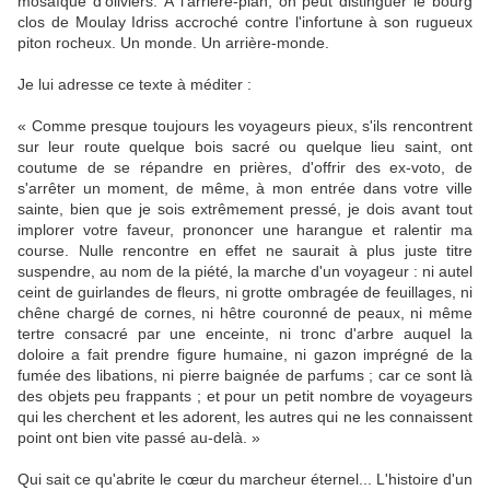
mosaïque d'oliviers. À l'arrière-plan, on peut distinguer le bourg
clos de Moulay Idriss accroché contre l'infortune à son rugueux
piton rocheux. Un monde. Un arrière-monde.
Je lui adresse ce texte à méditer :
« Comme presque toujours les voyageurs pieux, s'ils rencontrent
sur leur route quelque bois sacré ou quelque lieu saint, ont
coutume de se répandre en prières, d'offrir des ex-voto, de
s'arrêter un moment, de même, à mon entrée dans votre ville
sainte, bien que je sois extrêmement pressé, je dois avant tout
implorer votre faveur, prononcer une harangue et ralentir ma
course. Nulle rencontre en effet ne saurait à plus juste titre
suspendre, au nom de la piété, la marche d'un voyageur : ni autel
ceint de guirlandes de fleurs, ni grotte ombragée de feuillages, ni
chêne chargé de cornes, ni hêtre couronné de peaux, ni même
tertre consacré par une enceinte, ni tronc d'arbre auquel la
doloire a fait prendre figure humaine, ni gazon imprégné de la
fumée des libations, ni pierre baignée de parfums ; car ce sont là
des objets peu frappants ; et pour un petit nombre de voyageurs
qui les cherchent et les adorent, les autres qui ne les connaissent
point ont bien vite passé au-delà. »
Qui sait ce qu'abrite le cœur du marcheur éternel... L'histoire d'un