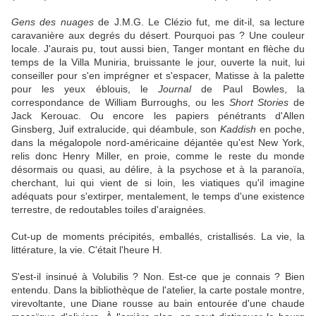
Gens des nuages
de J.M.G. Le Clézio fut, me dit-il, sa lecture
caravanière aux degrés du désert. Pourquoi pas ? Une couleur
locale. J'aurais pu, tout aussi bien, Tanger montant en flèche du
temps de la Villa Muniria, bruissante le jour, ouverte la nuit, lui
conseiller pour s'en imprégner et s'espacer, Matisse à la palette
pour les yeux éblouis, le
Journal
de Paul Bowles, la
correspondance de William Burroughs, ou les
Short Stories
de
Jack Kerouac. Ou encore les papiers pénétrants d'Allen
Ginsberg, Juif extralucide, qui déambule, son
Kaddish
en poche,
dans la mégalopole nord-américaine déjantée qu'est New York,
relis donc Henry Miller, en proie, comme le reste du monde
désormais ou quasi, au délire, à la psychose et à la paranoïa,
cherchant, lui qui vient de si loin, les viatiques qu'il imagine
adéquats pour s'extirper, mentalement, le temps d'une existence
terrestre, de redoutables toiles d'araignées.
Cut-up de moments précipités, emballés, cristallisés. La vie, la
littérature, la vie. C'était l'heure H.
S'est-il insinué à Volubilis ? Non. Est-ce que je connais ? Bien
entendu. Dans la bibliothèque de l'atelier, la carte postale montre,
virevoltante, une Diane rousse au bain entourée d'une chaude