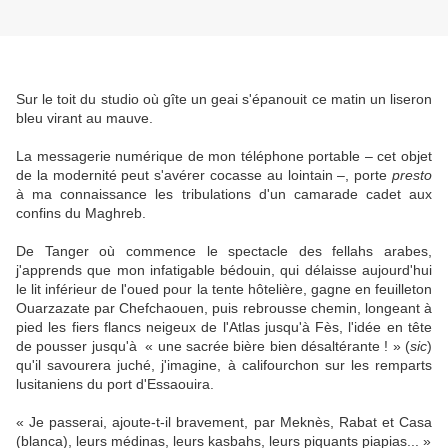
Sur le toit du studio où gîte un geai s'épanouit ce matin un liseron
bleu virant au mauve.
La messagerie numérique de mon téléphone portable – cet objet
de la modernité peut s'avérer cocasse au lointain –, porte
presto
à ma connaissance les tribulations d'un camarade cadet aux
confins du Maghreb.
De Tanger où commence le spectacle des fellahs arabes,
j'apprends que mon infatigable bédouin, qui délaisse aujourd'hui
le lit inférieur de l'oued pour la tente hôtelière, gagne en feuilleton
Ouarzazate par Chefchaouen, puis rebrousse chemin, longeant à
pied les fiers flancs neigeux de l'Atlas jusqu'à Fès, l'idée en tête
de pousser jusqu'à « une sacrée bière bien désaltérante ! » (
sic
)
qu'il savourera juché, j'imagine, à califourchon sur les remparts
lusitaniens du port d'Essaouira.
« Je passerai, ajoute-t-il bravement, par Meknès, Rabat et Casa
(blanca), leurs médinas, leurs kasbahs, leurs piquants piapias... »